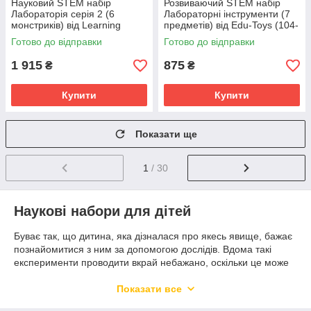
Науковий STEM набір
Розвиваючий STEM набір
Лабораторія серія 2 (6
Лабораторні інструменти (7
монстриків) від Learning
предметів) від Edu-Toys (104-
Resources (104-029)
973)
Готово до відправки
Готово до відправки
1 915
875
₴
₴
Купити
Купити
Показати ще
1
/ 30
Наукові набори для дітей
Буває так, що дитина, яка дізналася про якесь явище, бажає
познайомитися з ним за допомогою дослідів. Вдома такі
експерименти проводити вкрай небажано, оскільки це може
призвести до поганих наслідків, таких як пожежа, потоп тощо.
Для того щоб дитина знайомилася з довкіллям та
Показати все
природними особливостями, створені наукові набори для