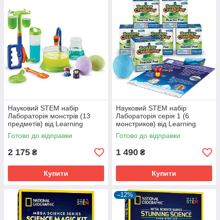
Науковий STEM набір
Науковий STEM набір
Лабораторія монстрів (13
Лабораторія серія 1 (6
предметів) від Learning
монстриков) від Learning
Resources (104-522)
Resources (104-026)
Готово до відправки
Готово до відправки
2 175
1 490
₴
₴
Купити
Купити
–12%