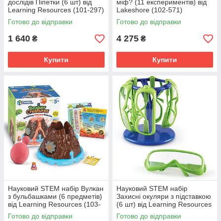
дослідів Піпетки (6 шт) від
міф? (11 експериментів) від
Learning Resources (101-297)
Lakeshore (102-571)
Готово до відправки
Готово до відправки
1 640
4 275
₴
₴
Купити
Купити
Науковий STEM набір Вулкан
Науковий STEM набір
з бульбашками (6 предметів)
Захисні окуляри з підставкою
від Learning Resources (103-
(6 шт) від Learning Resources
322)
(103-460)
Готово до відправки
Готово до відправки