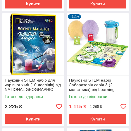
Купити
Купити
–12%
Науковий STEM набір для
Науковий STEM набір
чарівної хімії (10 дослідів) від
Лабораторія серія 3 (2
NATIONAL GEOGRAPHIC
монстрика) від Learning
(104-451)
Resources (104-025)
Готово до відправки
Готово до відправки
2 225
1 115
₴
₴
1 265 ₴
Купити
Купити