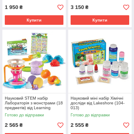
1 950
3 150
₴
₴
Купити
Купити
Науковий STEM набір
Науковий міні набір Хімічні
Лабораторія з монстрами (18
досліди від Lakeshore (104-
предметів) від Learning
013)
Resources (103-782)
Готово до відправки
Готово до відправки
2 565
2 555
₴
₴