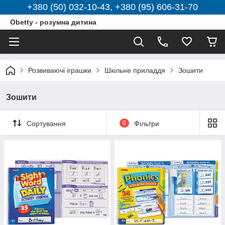
+380 (50) 032-10-43, +380 (95) 606-31-70
Obetty - розумна дитина
Розвиваючі іграшки
Шкільне приладдя
Зошити
Зошити
Сортування
0
Фільтри