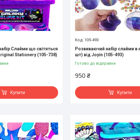
105-493
 набір Слайми що світяться
Розвиваючий набір слайми в я
riginal Stationery (105-738)
шт) від Joyin (105-493)
авки
Готово до відправки
950 ₴
Купити
Купити