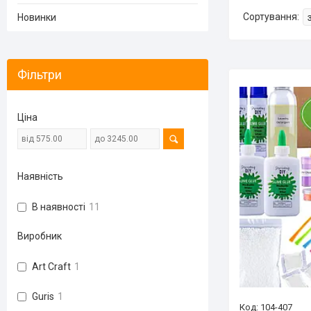
Новинки
Фільтри
Ціна
Наявність
В наявності
11
Виробник
Art Craft
1
Guris
1
104-407