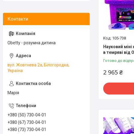
105-738
Obetty - розумна дитина
Науковий міні
в темряві від O
Готово до відпр
вул. Жовтнева 2а, Білогородка,
Україна
2 965 ₴
Марія
+380 (50) 730-04-01
+380 (67) 730-04-01
+380 (73) 730-04-01