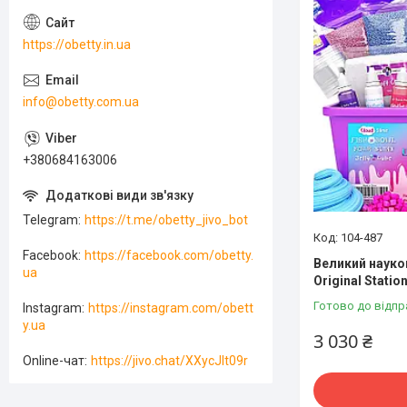
https://obetty.in.ua
info@obetty.com.ua
+380684163006
Telegram
https://t.me/obetty_jivo_bot
104-487
Facebook
https://facebook.com/obetty.
Великий науко
ua
Original Statio
Готово до відпр
Instagram
https://instagram.com/obett
y.ua
3 030 ₴
Online-чат
https://jivo.chat/XXycJlt09r