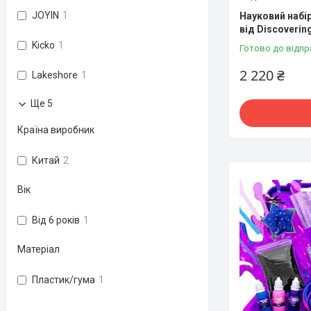
JOYIN
1
Науковий набір
від Discovering
Kicko
1
Готово до відпр
2 220 ₴
Lakeshore
1
Ще 5
Країна виробник
Китай
2
Вік
Від 6 років
1
Матеріал
Пластик/гума
1