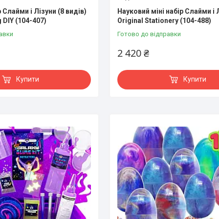
 Слайми і Лізуни (8 видів)
Науковий міні набір Слайми і 
 DIY (104-407)
Original Stationery (104-488)
авки
Готово до відправки
2 420 ₴
Купити
Купити