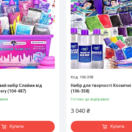
106-358
вий набір Слайми від
Набір для творчості Космічні
nery (104-487)
(106-358)
авки
Готово до відправки
3 040 ₴
Купити
Купити