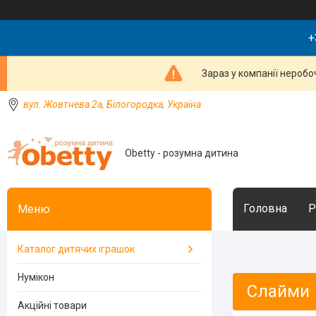
+
Зараз у компанії неробо
вул. Жовтнева 2а, Білогородка, Україна
Obetty - розумна дитина
Головна
Р
Каталог дитячих іграшок
Нумікон
Слайми
Акційні товари