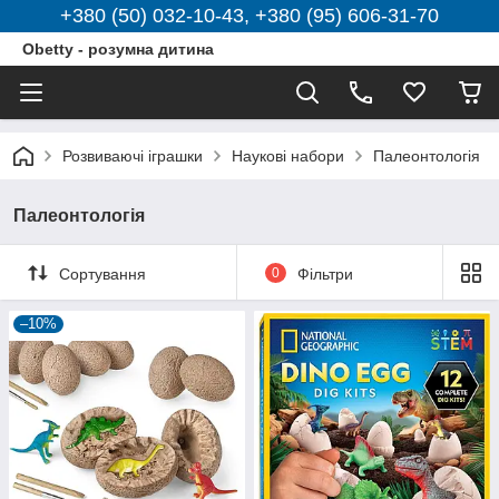
+380 (50) 032-10-43, +380 (95) 606-31-70
Obetty - розумна дитина
Розвиваючі іграшки
Наукові набори
Палеонтологія
Палеонтологія
Сортування
0
Фільтри
–10%