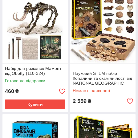
Набір для розкопок Мамонт
від Obetty (110-324)
Науковий STEM набір
Копалини та скам'янілості від
Готово до відправки
NATIONAL GEOGRAPHIC
460
Немає в наявності
₴
2 559
₴
Купити