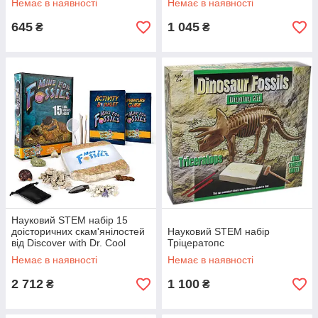
Немає в наявності
Немає в наявності
645
1 045
₴
₴
Науковий STEM набір 15
доісторичних скам'янілостей
Науковий STEM набір
від Discover with Dr. Cool
Тріцератопс
Немає в наявності
Немає в наявності
2 712
1 100
₴
₴