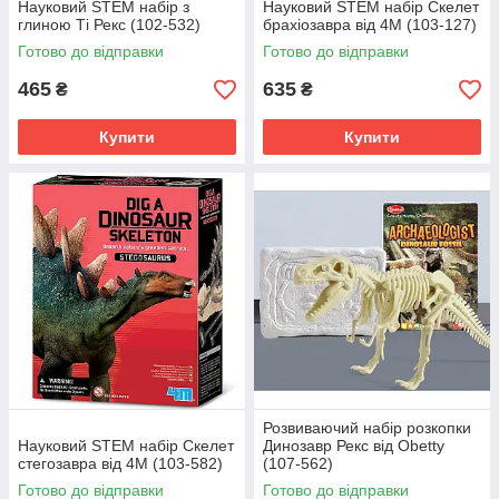
Науковий STEM набір з
Науковий STEM набір Скелет
глиною Ті Рекс (102-532)
брахіозавра від 4M (103-127)
Готово до відправки
Готово до відправки
465
635
₴
₴
Купити
Купити
Розвиваючий набір розкопки
Науковий STEM набір Скелет
Динозавр Рекс від Obetty
стегозавра від 4M (103-582)
(107-562)
Готово до відправки
Готово до відправки