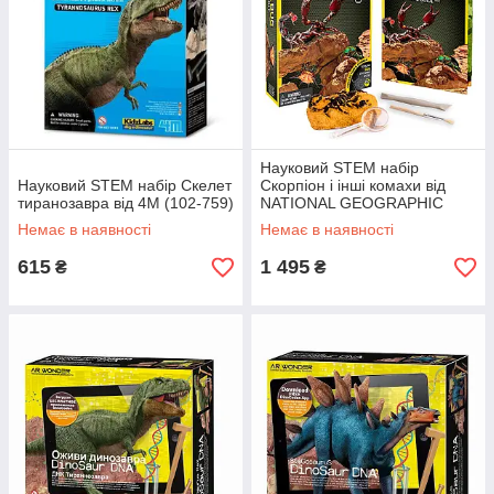
Науковий STEM набір
Науковий STEM набір Скелет
Скорпіон і інші комахи від
тиранозавра від 4M (102-759)
NATIONAL GEOGRAPHIC
Немає в наявності
Немає в наявності
615
1 495
₴
₴