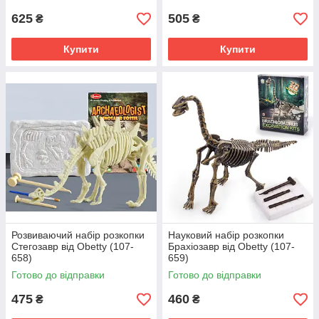
625
505
₴
₴
Купити
Купити
Розвиваючий набір розкопки
Науковий набір розкопки
Стегозавр від Obetty (107-
Брахіозавр від Obetty (107-
658)
659)
Готово до відправки
Готово до відправки
475
460
₴
₴