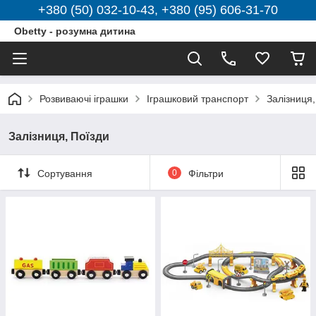
+380 (50) 032-10-43, +380 (95) 606-31-70
Obetty - розумна дитина
Розвиваючі іграшки
Іграшковий транспорт
Залізниця,
Залізниця, Поїзди
Сортування
0
Фільтри