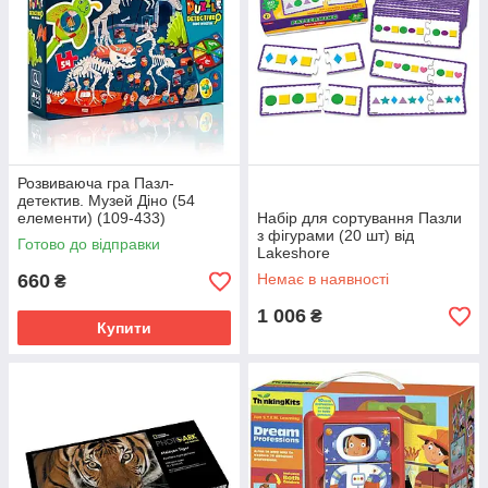
Розвиваюча гра Пазл-
детектив. Музей Діно (54
елементи) (109-433)
Набір для сортування Пазли
з фігурами (20 шт) від
Готово до відправки
Lakeshore
660
Немає в наявності
₴
1 006
₴
Купити