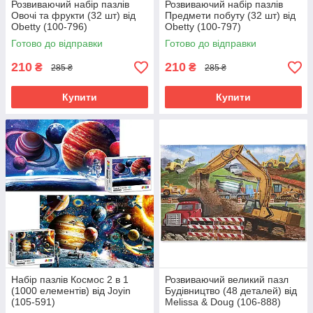
Розвиваючий набір пазлів
Розвиваючий набір пазлів
Овочі та фрукти (32 шт) від
Предмети побуту (32 шт) від
Obetty (100-796)
Obetty (100-797)
Готово до відправки
Готово до відправки
210
210
₴
₴
285 ₴
285 ₴
Купити
Купити
Набір пазлів Космос 2 в 1
Розвиваючий великий пазл
(1000 елементів) від Joyin
Будівництво (48 деталей) від
(105-591)
Melissa & Doug (106-888)