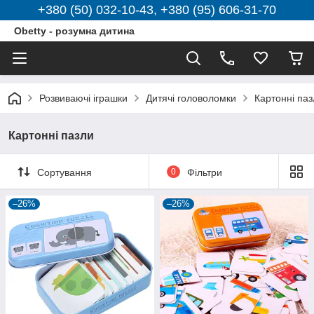
+380 (50) 032-10-43, +380 (95) 606-31-70
Obetty - розумна дитина
Розвиваючі іграшки
Дитячі головоломки
Картонні паз
Картонні пазли
Сортування
0
Фільтри
–26%
–26%