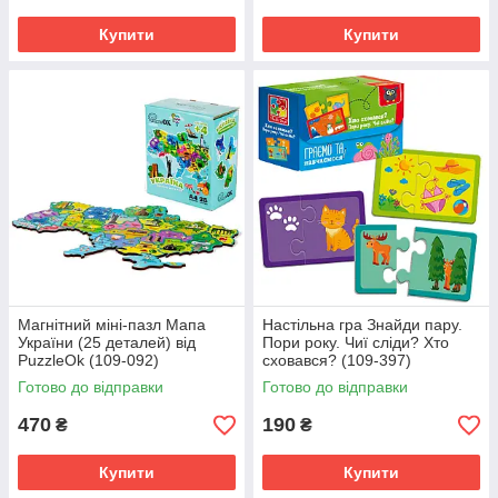
Купити
Купити
Магнітний міні-пазл Мапа
Настільна гра Знайди пару.
України (25 деталей) від
Пори року. Чиї сліди? Хто
PuzzleOk (109-092)
сховався? (109-397)
Готово до відправки
Готово до відправки
470
190
₴
₴
Купити
Купити