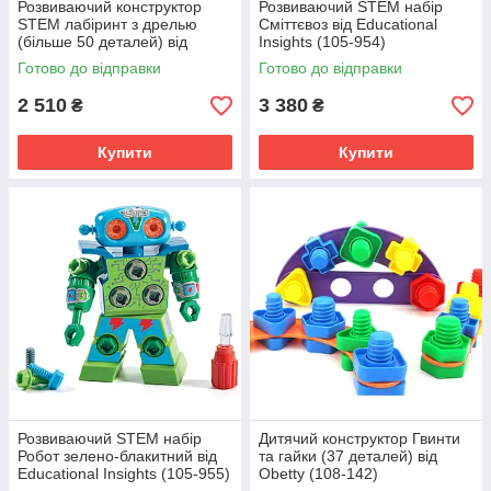
Розвиваючий конструктор
Розвиваючий STEM набір
STEM лабіринт з дрелью
Сміттєвоз від Educational
(більше 50 деталей) від
Insights (105-954)
Educational Insights (105-605)
Готово до відправки
Готово до відправки
2 510
3 380
₴
₴
Купити
Купити
Розвиваючий STEM набір
Дитячий конструктор Гвинти
Робот зелено-блакитний від
та гайки (37 деталей) від
Educational Insights (105-955)
Obetty (108-142)