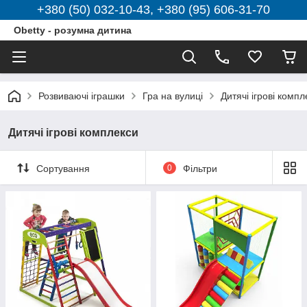
+380 (50) 032-10-43, +380 (95) 606-31-70
Obetty - розумна дитина
Розвиваючі іграшки
Гра на вулиці
Дитячі ігрові компл
Дитячі ігрові комплекси
Сортування
0
Фільтри