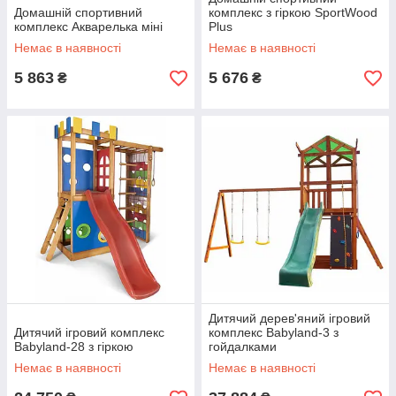
Домашній спортивний
комплекс з гіркою SportWood
комплекс Акварелька міні
Plus
Немає в наявності
Немає в наявності
5 863
5 676
₴
₴
Дитячий дерев'яний ігровий
Дитячий ігровий комплекс
комплекс Babyland-3 з
Babyland-28 з гіркою
гойдалками
Немає в наявності
Немає в наявності