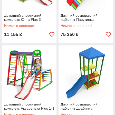
Домашній спортивний
Дитячий розвиваючий
комплекс Юнга Plus 3
лабіринт Павутинка
Немає в наявності
Немає в наявності
11 155
75 350
₴
₴
Домашній спортивний
Дитячий розвиваючий
комплекс Акварелька Plus 1-1
лабіринт Драбинка
Немає в наявності
Немає в наявності