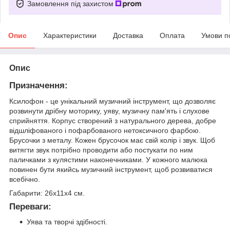
Замовлення під захистом
Опис
Характеристики
Доставка
Оплата
Умови п
Опис
Призначення:
Ксилофон - це унікальний музичний інструмент, що дозволяє
розвинути дрібну моторику, уяву, музичну пам'ять і слухове
сприйняття. Корпус створений з натурального дерева, добре
відшліфованого і пофарбованого нетоксичного фарбою.
Брусочки з металу. Кожен брусочок має свій колір і звук. Щоб
витягти звук потрібно проводити або постукати по ним
паличками з кулястими наконечниками. У кожного малюка
повинен бути якийсь музичний інструмент, щоб розвиватися
всебічно.
Габарити: 26x11x4 см.
Переваги:
Уява та творчі здібності.