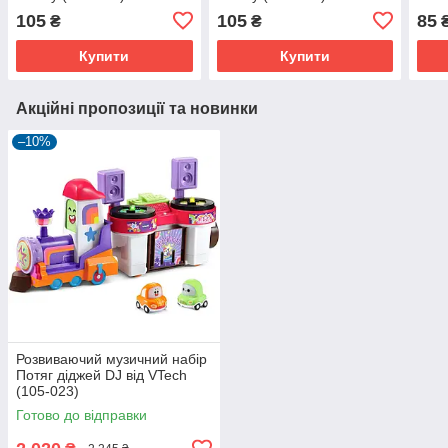
(106
105
105
85
₴
₴
Купити
Купити
Акційні пропозиції та новинки
–10%
Розвиваючий музичний набір
Потяг діджей DJ від VTech
(105-023)
Готово до відправки