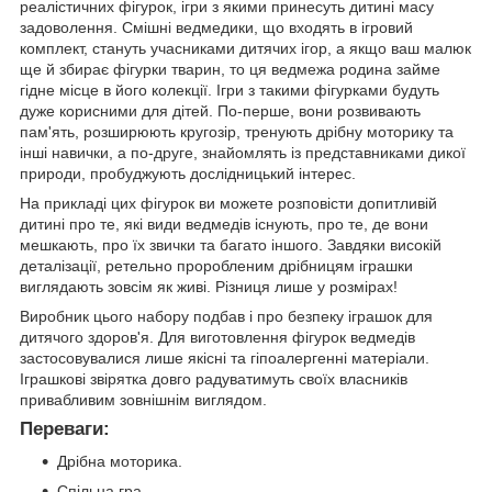
реалістичних фігурок, ігри з якими принесуть дитині масу
задоволення. Смішні ведмедики, що входять в ігровий
комплект, стануть учасниками дитячих ігор, а якщо ваш малюк
ще й збирає фігурки тварин, то ця ведмежа родина займе
гідне місце в його колекції. Ігри з такими фігурками будуть
дуже корисними для дітей. По-перше, вони розвивають
пам'ять, розширюють кругозір, тренують дрібну моторику та
інші навички, а по-друге, знайомлять із представниками дикої
природи, пробуджують дослідницький інтерес.
На прикладі цих фігурок ви можете розповісти допитливій
дитині про те, які види ведмедів існують, про те, де вони
мешкають, про їх звички та багато іншого. Завдяки високій
деталізації, ретельно проробленим дрібницям іграшки
виглядають зовсім як живі. Різниця лише у розмірах!
Виробник цього набору подбав і про безпеку іграшок для
дитячого здоров'я. Для виготовлення фігурок ведмедів
застосовувалися лише якісні та гіпоалергенні матеріали.
Іграшкові звірятка довго радуватимуть своїх власників
привабливим зовнішнім виглядом.
Переваги:
Дрібна моторика.
Спільна гра.