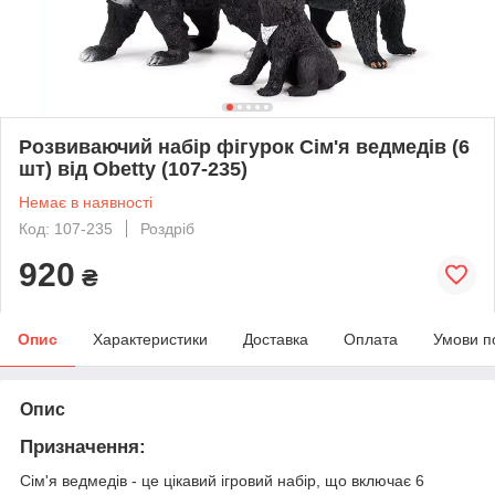
Розвиваючий набір фігурок Сім'я ведмедів (6
шт) від Obetty (107-235)
Немає в наявності
Код: 107-235
Роздріб
920
₴
Опис
Характеристики
Доставка
Оплата
Умови п
Опис
Призначення:
Сім'я ведмедів - це цікавий ігровий набір, що включає 6