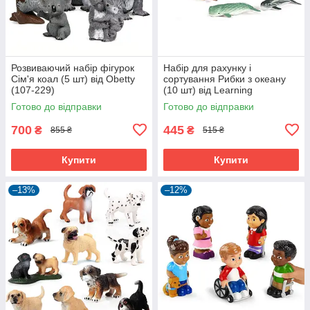
Розвиваючий набір фігурок
Набір для рахунку і
Сім'я коал (5 шт) від Obetty
сортування Рибки з океану
(107-229)
(10 шт) від Learning
Resources (104-023)
Готово до відправки
Готово до відправки
700
445
₴
₴
855 ₴
515 ₴
Купити
Купити
–13%
–12%