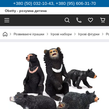
+380 (50) 032-10-43, +380 (95) 606-31-70
Obetty - розумна дитина
Розвиваючі іграшки
Ігрові набори
Ігрові фігурки
Р