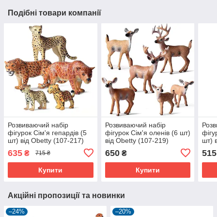
Подібні товари компанії
Розвиваючий набір
Розвиваючий набір
Розв
фігурок Сім'я гепардів (5
фігурок Сім'я оленів (6 шт)
фігу
шт) від Obetty (107-217)
від Obetty (107-219)
шт) 
635
650
515
₴
₴
715 ₴
Купити
Купити
Акційні пропозиції та новинки
–24%
–20%