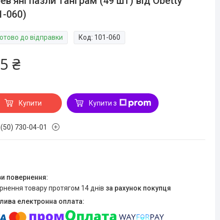
ев'яні пазли танграм (49 шт) від Obetty
1-060)
Готово до відправки
Код:
101-060
5 ₴
Купити
Купити з
 (50) 730-04-01
ернення товару протягом 14 днів
за рахунок покупця