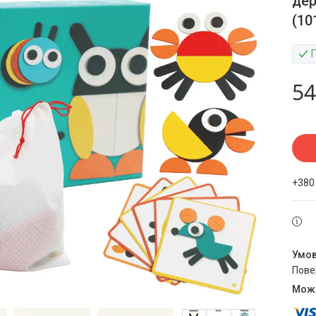
дер
(10
54
+380
пов