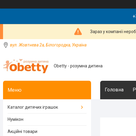
+
Зараз у компанії неро
вул. Жовтнева 2а, Білогородка, Україна
Obetty - розумна дитина
Головна
Р
Каталог дитячих іграшок
Нумікон
Акційні товари