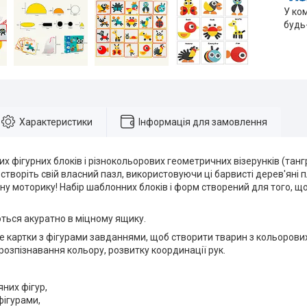
У ко
будь
Характеристики
Інформація для замовлення
их фігурних блоків і різнокольорових геометричних візерунків (тангр
створіть свій власний пазл, використовуючи ці барвисті дерев'яні п
ну моторику! Набір шаблонних блоків і форм створений для того, щ
ться акуратно в міцному ящику.
 картки з фігурами завданнями, щоб створити тварин з кольорови
розпізнавання кольору, розвитку координації рук.
яних фігур,
фігурами,