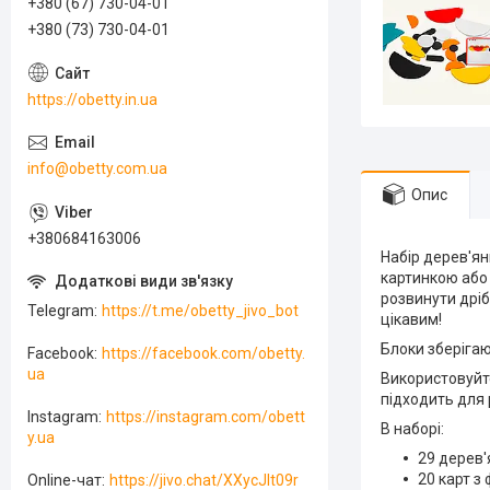
+380 (67) 730-04-01
+380 (73) 730-04-01
https://obetty.in.ua
info@obetty.com.ua
Опис
+380684163006
Набір дерев'ян
картинкою або 
розвинути дріб
Telegram
https://t.me/obetty_jivo_bot
цікавим!
Блоки зберігаю
Facebook
https://facebook.com/obetty.
ua
Використовуйте
підходить для 
Instagram
https://instagram.com/obett
В наборі:
y.ua
29 дерев'
20 карт з 
Online-чат
https://jivo.chat/XXycJlt09r