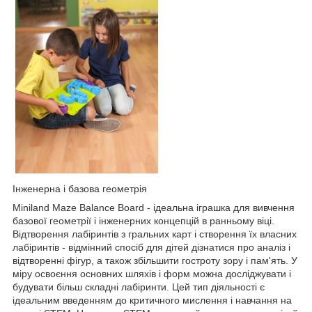
Інженерна і базова геометрія
Miniland Maze Balance Board - ідеальна іграшка для вивчення
базової геометрії і інженерних концепцій в ранньому віці.
Відтворення лабіринтів з гральних карт і створення їх власних
лабіринтів - відмінний спосіб для дітей дізнатися про аналіз і
відтворенні фігур, а також збільшити гостроту зору і пам'ять. У
міру освоєння основних шляхів і форм можна досліджувати і
будувати більш складні лабіринти. Цей тип діяльності є
ідеальним введенням до критичного мислення і навчання на