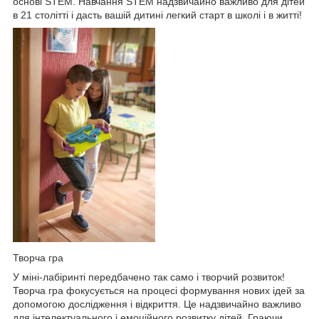
основі STEM. Навчання STEM надзвичайно важливо для дітей
в 21 столітті і дасть вашій дитині легкий старт в школі і в житті!
Творча гра
У міні-лабіринті передбачено так само і творчий розвиток!
Творча гра фокусується на процесі формування нових ідей за
допомогою дослідження і відкриття. Це надзвичайно важливо
для інтелектуального і емоційного розвитку дітей. Граючи