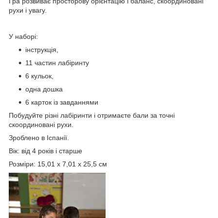
Гра розвиває просторову орієнтацію і баланс, скоординовані
рухи і увагу.
У наборі:
інструкція,
11 частин лабіринту
6 кульок,
одна дошка
6 карток із завданнями
Побудуйте різні лабіринти і отримаєте бали за точні
скоординовані рухи.
Зроблено в Іспанії.
Вік: від 4 років і старше
Розміри: 15,01 x 7,01 x 25,5 см