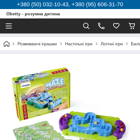
+380 (50) 032-10-43, +380 (95) 606-31-70
Obetty - розумна дитина
Розвиваючі іграшки
Настільні ігри
Логічні ігри
Бала