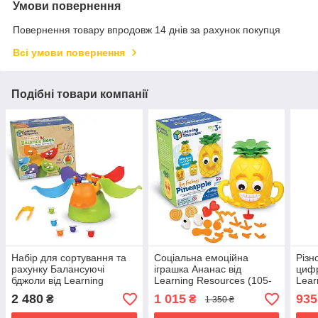
Умови повернення
Повернення товару впродовж 14 днів за рахунок покупця
Всі умови повернення
Подібні товари компанії
Набір для сортування та
Соціальна емоційна
Різн
рахунку Балансуючі
іграшка Ананас від
цифр
бджоли від Learning
Learning Resources (105-
Lear
Resources (108-649)
295)
056)
2 480
1 015
935
₴
₴
1 350 ₴