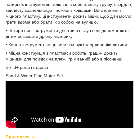
чотирьох інструментів включає в себе пляшку-грушу, свердло,
хвилясту крапельницю і ножиці з ковшами. Виготовлені з
міцного пластику, ці інструменти досить міцні, щоб діти могли
грати вдома або брати їх з собою на вулицю.
• Чотири нові інструменти для гри в піску і воді допомагають
дітям розвивати дрібну моторику.
• Кожен інструмент зміцнює м'язи рук і координацію дитини
• Міцна конструкція з пластмаси робить іграшки досить
міцними для поїздок на пляж, ігр у ванній або в пісочниці.
Вік: 3+ років і старше
Sand & Water Fine Motor Set
Приховати