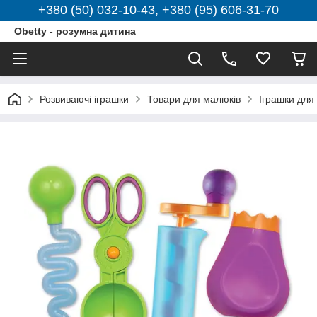
+380 (50) 032-10-43, +380 (95) 606-31-70
Obetty - розумна дитина
Розвиваючі іграшки
Товари для малюків
Іграшки для 