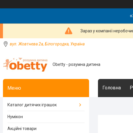
+
Зараз у компанії неробочи
вул. Жовтнева 2а, Білогородка, Україна
Obetty - розумна дитина
Головна
Р
Каталог дитячих іграшок
Нумікон
Акційні товари