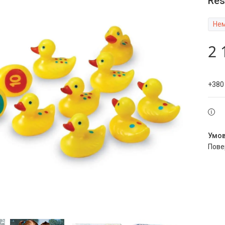
Res
Нем
2 
+380
пов