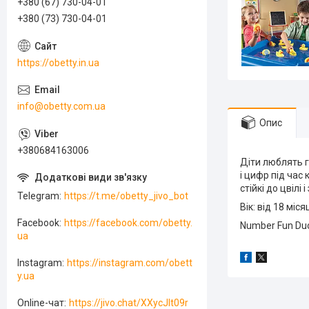
+380 (67) 730-04-01
+380 (73) 730-04-01
https://obetty.in.ua
info@obetty.com.ua
Опис
+380684163006
Діти люблять г
і цифр під час 
стійкі до цвілі
Telegram
https://t.me/obetty_jivo_bot
Вік: від 18 міся
Facebook
https://facebook.com/obetty.
Number Fun Duc
ua
Instagram
https://instagram.com/obett
y.ua
Online-чат
https://jivo.chat/XXycJlt09r