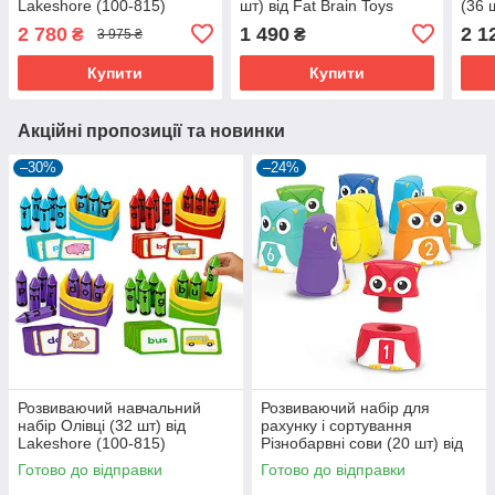
Lakeshore (100-815)
шт) від Fat Brain Toys
(36 
(100-306)
(100
2 780
1 490
2 1
₴
₴
3 975 ₴
Купити
Купити
Акційні пропозиції та новинки
–30%
–24%
Розвиваючий навчальний
Розвиваючий набір для
набір Олівці (32 шт) від
рахунку і сортування
Lakeshore (100-815)
Різнобарвні сови (20 шт) від
Learning Resources (101-222)
Готово до відправки
Готово до відправки