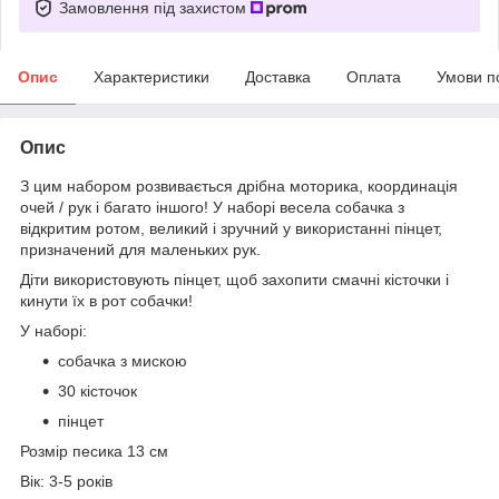
Замовлення під захистом
Опис
Характеристики
Доставка
Оплата
Умови п
Опис
З цим набором розвивається дрібна моторика, координація
очей / рук і багато іншого! У наборі весела собачка з
відкритим ротом, великий і зручний у використанні пінцет,
призначений для маленьких рук.
Діти використовують пінцет, щоб захопити смачні кісточки і
кинути їх в рот собачки!
У наборі:
собачка з мискою
30 кісточок
пінцет
Розмір песика 13 см
Вік: 3-5 років