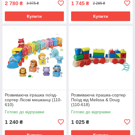
2 780
1 745
₴
₴
3 975 ₴
2 285 ₴
Купити
Купити
Розвиваюча іграшка поїзд-
Розвиваюча іграшка-сортер
сортер Лісові мешканці (110-
Поїзд від Melissa & Doug
610)
(110-618)
Готово до відправки
Готово до відправки
1 240
1 025
₴
₴
Купити
Купити