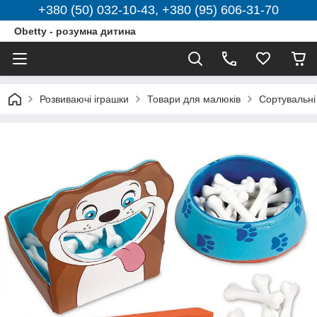
+380 (50) 032-10-43, +380 (95) 606-31-70
Obetty - розумна дитина
Розвиваючі іграшки
Товари для малюків
Сортувальні