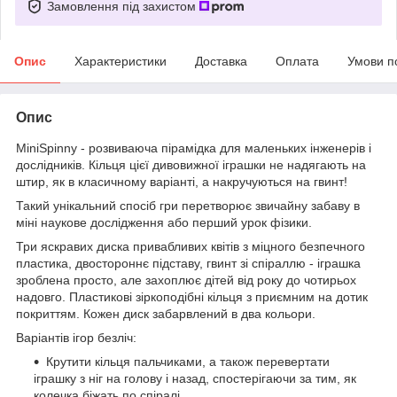
Замовлення під захистом
Опис
Характеристики
Доставка
Оплата
Умови п
Опис
MiniSpinny - розвиваюча пірамідка для маленьких інженерів і
дослідників. Кільця цієї дивовижної іграшки не надягають на
штир, як в класичному варіанті, а накручуються на гвинт!
Такий унікальний спосіб гри перетворює звичайну забаву в
міні наукове дослідження або перший урок фізики.
Три яскравих диска привабливих квітів з міцного безпечного
пластика, двостороннє підставу, гвинт зі спіраллю - іграшка
зроблена просто, але захоплює дітей від року до чотирьох
надовго. Пластикові зіркоподібні кільця з приємним на дотик
покриттям. Кожен диск забарвлений в два кольори.
Варіантів ігор безліч:
Крутити кільця пальчиками, а також перевертати
іграшку з ніг на голову і назад, спостерігаючи за тим, як
колечка біжать по спіралі.