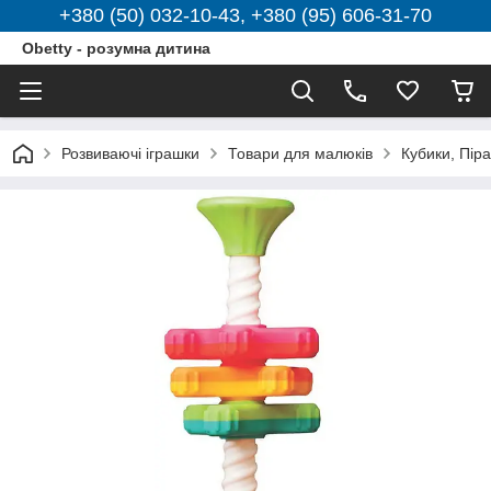
+380 (50) 032-10-43, +380 (95) 606-31-70
Obetty - розумна дитина
Розвиваючі іграшки
Товари для малюків
Кубики, Пір