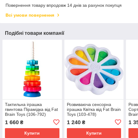
Повернення товару впродовж 14 днів за рахунок покупця
Всі умови повернення
Подібні товари компанії
Тактильна іграшка
Розвиваюча сенсорна
Розв
гвинтова Пірамідка від Fat
іграшка Квітка від Fat Brain
Сорт
Brain Toys (106-792)
Toys (103-478)
Brai
1 660
1 240
1 3
₴
₴
Купити
Купити