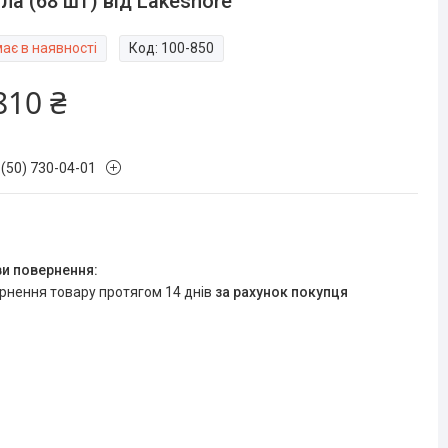
ла (68 шт) від Lakeshore
ає в наявності
Код:
100-850
810 ₴
 (50) 730-04-01
ернення товару протягом 14 днів
за рахунок покупця