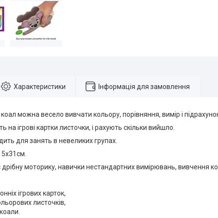
Характеристики
Інформація для замовлення
коал можна весело вивчати кольору, порівняння, вимір і підрахуно
ь на ігрові картки листочки, і рахують скільки вийшло.
дить для занять в невеликих групах.
15x31см.
 дрібну моторику, навички нестандартних вимірювань, вивчення ко
онніх ігрових карток,
ольорових листочків,
 коали.