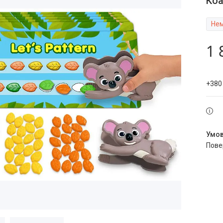
Коа
Нем
1 
+380
пов