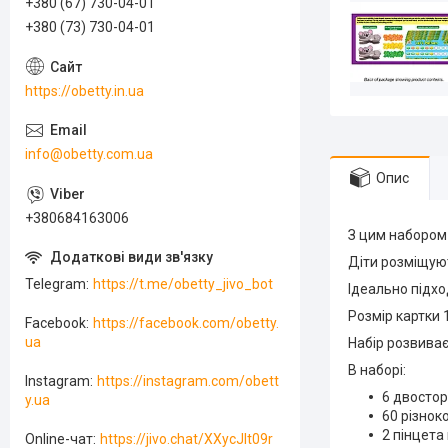
+380 (67) 730-04-01
+380 (73) 730-04-01
https://obetty.in.ua
info@obetty.com.ua
Опис
+380684163006
З цим набором 
Діти розміщуют
Telegram
https://t.me/obetty_jivo_bot
Ідеально підхо
Розмір картки 
Facebook
https://facebook.com/obetty.
ua
Набір розвиває
В наборі:
Instagram
https://instagram.com/obett
6 двостор
y.ua
60 різнок
2 пінцета
Online-чат
https://jivo.chat/XXycJlt09r