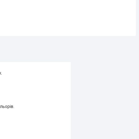
к.
льорів.