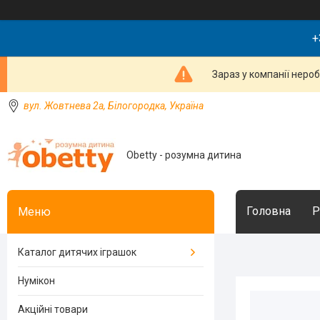
+
Зараз у компанії неро
вул. Жовтнева 2а, Білогородка, Україна
Obetty - розумна дитина
Головна
Р
Каталог дитячих іграшок
Нумікон
Акційні товари