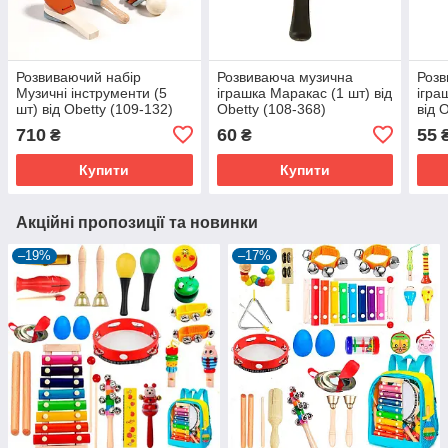
Розвиваючий набір
Розвиваюча музична
Розв
Музичні інструменти (5
іграшка Маракас (1 шт) від
ігра
шт) від Obetty (109-132)
Obetty (108-368)
від 
710
60
55
₴
₴
Купити
Купити
Акційні пропозиції та новинки
–19%
–17%