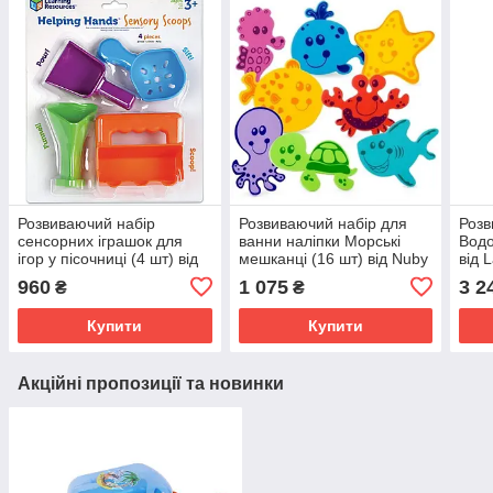
Розвиваючий набір
Розвиваючий набір для
Розв
сенсорних іграшок для
ванни наліпки Морські
Водо
ігор у пісочниці (4 шт) від
мешканці (16 шт) від Nuby
від 
Learning Resources (107-
(104-466)
960
1 075
3 2
₴
₴
849)
Купити
Купити
Акційні пропозиції та новинки