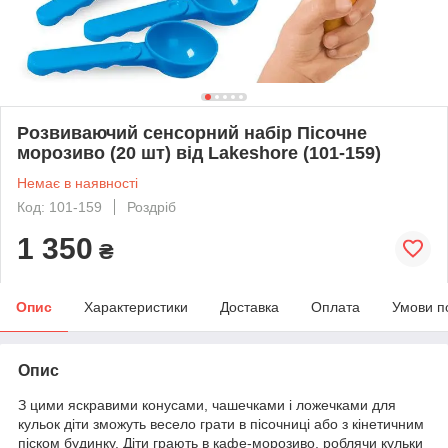
Розвиваючий сенсорний набір Пісочне
морозиво (20 шт) від Lakeshore (101-159)
Немає в наявності
Код: 101-159
Роздріб
1 350
₴
Опис
Характеристики
Доставка
Оплата
Умови п
Опис
З цими яскравими конусами, чашечками і ложечками для
кульок діти зможуть весело грати в пісочниці або з кінетичним
піском будинку. Діти грають в кафе-морозиво, роблячи кульки