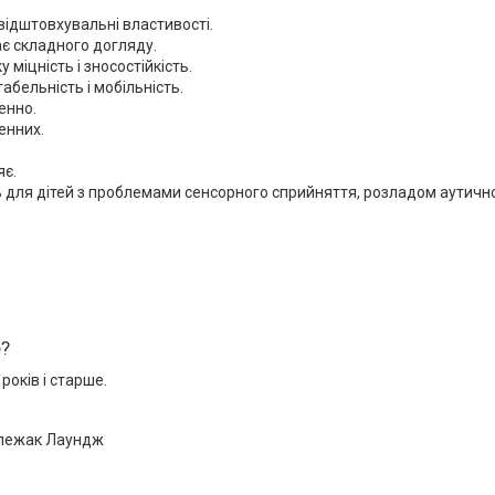
ідштовхувальні властивості.
є складного догляду.
 міцність і зносостійкість.
абельність і мобільність.
енно.
енних.
.
яє.
 для дітей з проблемами сенсорного сприйняття, розладом аутичног
е?
 років і старше.
 лежак Лаундж