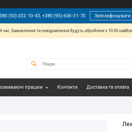
380 (50) 032-10-43, +380 (95) 606-31-70
Зателефонувати
й час. Замовлення та повідомлення будуть оброблені з 10:00 найбли
озвиваючі іграшки
Контакти
Доставка та оплата
Леж