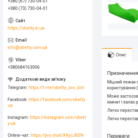
+380 (67) 730-04-01
+380 (73) 730-04-01
https://obetty.in.ua
info@obetty.com.ua
Опис
+380684163006
Призначення
Міцний лежак п
Telegram
https://t.me/obetty_jivo_bot
користування (
Може застосову
Facebook
https://facebook.com/obetty.
кімнат і залах
ua
Легко перестав
Instagram
https://instagram.com/obett
Легко перестав
y.ua
Переваги:
Online-чат
https://jivo.chat/XXycJlt09r