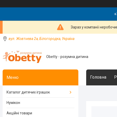
+
Зараз у компанії неробочи
вул. Жовтнева 2а, Білогородка, Україна
Obetty - розумна дитина
Головна
Р
Каталог дитячих іграшок
Нумікон
Акційні товари