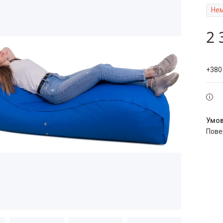
Нем
2 
+380
пов