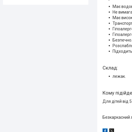
Має водов
Не вимага
Має високу
Транспорт
Гіпоалерг
Гіпоалерг
Безпечно
Розслабл
Підходить
Склад:
лежак.
Кому підійд
Для дітей від 5
Безкаркасний