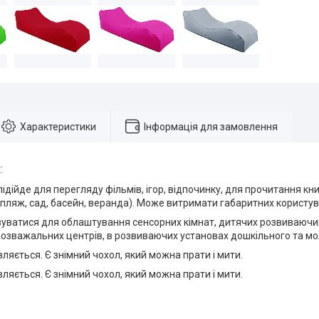
Характеристики
Інформація для замовлення
:
ідійде для перегляду фільмів, ігор, відпочинку, для прочитання кни
пляж, сад, басейн, веранда). Може витримати габаритних користув
ватися для облаштування сенсорних кімнат, дитячих розвиваючих с
 розважальних центрів, в розвиваючих установах дошкільного та мо
ляється. Є знімний чохол, який можна прати і мити.
ляється. Є знімний чохол, який можна прати і мити.