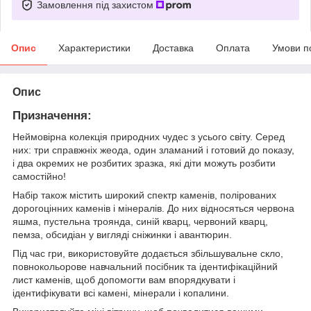
Замовлення під захистом
Опис
Характеристики
Доставка
Оплата
Умови п
Опис
Призначення:
Неймовірна колекція природних чудес з усього світу. Серед
них: три справжніх жеода, один зламаний і готовий до показу,
і два окремих не розбитих зразка, які діти можуть розбити
самостійно!
Набір також містить широкий спектр каменів, полірованих
дорогоцінних каменів і мінералів. До них відносяться червона
яшма, пустельна троянда, синій кварц, червоний кварц,
пемза, обсидіан у вигляді сніжинки і авантюрин.
Під час гри, використовуйте додається збільшувальне скло,
повнокольорове навчальний посібник та ідентифікаційний
лист каменів, щоб допомогти вам впорядкувати і
ідентифікувати всі камені, мінерали і копалини.