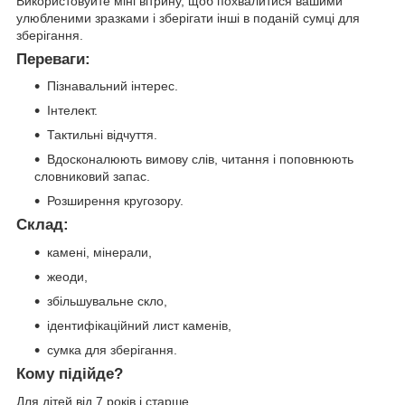
Використовуйте міні вітрину, щоб похвалитися вашими
улюбленими зразками і зберігати інші в поданій сумці для
зберігання.
Переваги:
Пізнавальний інтерес.
Інтелект.
Тактильні відчуття.
Вдосконалюють вимову слів, читання і поповнюють
словниковий запас.
Розширення кругозору.
Склад:
камені, мінерали,
жеоди,
збільшувальне скло,
ідентифікаційний лист каменів,
сумка для зберігання.
Кому підійде?
Для дітей від 7 років і старше.