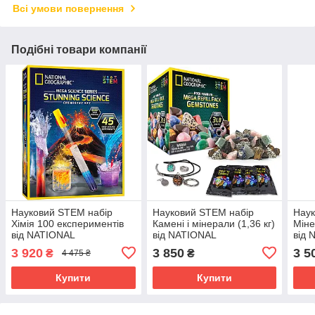
Всі умови повернення
Подібні товари компанії
Науковий STEM набір
Науковий STEM набір
Наук
Хімія 100 експериментів
Камені і мінерали (1,36 кг)
Міне
від NATIONAL
від NATIONAL
від 
GEOGRAPHIC (104-859)
GEOGRAPHIC (103-392)
GEO
3 920
3 850
3 5
₴
₴
4 475 ₴
Купити
Купити