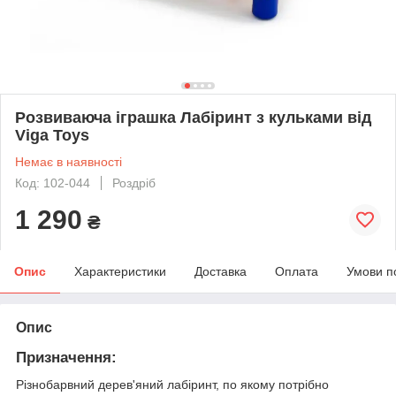
Розвиваюча іграшка Лабіринт з кульками від
Viga Toys
Немає в наявності
Код: 102-044
Роздріб
1 290
₴
Опис
Характеристики
Доставка
Оплата
Умови п
Опис
Призначення:
Різнобарвний дерев'яний лабіринт, по якому потрібно