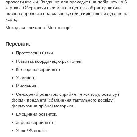
провести кульки. Завдання для проходження лабіринту на 6
картках. Обертаючи шестирню в центрі лабіринту, дитина
повинна провести правильно кульки, вирішивши завдання на
картці.
Методики навчання: Монтессорі.
Переваги:
Просторові зв'язки.
Розвиває координацію рук і очей.
Кольорове сприйняття.
Уважність.
Мислення.
Сенсорний розвиток: сприйняття кольору, розміру і
форми предмета; збагачення тактильного досвіду;
формування дрібної моторики.
Емоційний розвиток.
Зорове сприйняття.
Уява / Фантазію.