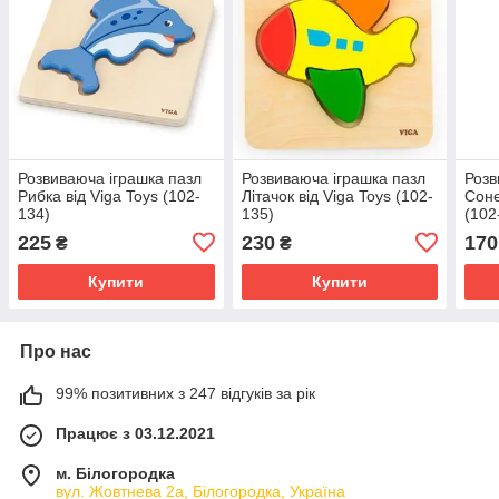
Розвиваюча іграшка пазл
Розвиваюча іграшка пазл
Розв
Рибка від Viga Toys (102-
Літачок від Viga Toys (102-
Соне
134)
135)
(102
225
230
170
₴
₴
Купити
Купити
Про нас
99% позитивних з 247 відгуків за рік
Працює з 03.12.2021
м. Білогородка
вул. Жовтнева 2а, Білогородка, Україна