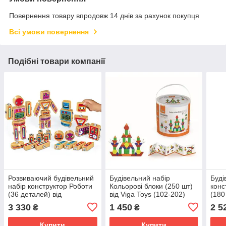
Повернення товару впродовж 14 днів за рахунок покупця
Всі умови повернення
Подібні товари компанії
Розвиваючий будівельний
Будівельний набір
Буді
набір конструктор Роботи
Кольорові блоки (250 шт)
конс
(36 деталей) від
від Viga Toys (102-202)
(180
Lakeshore (100-811)
3 330
1 450
2 5
₴
₴
Купити
Купити