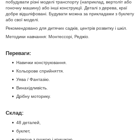
побудувати різні моделі транспорту (наприклад, вертоліт або
гоночну машину) або інші конструкції. Деталі з дерева, краї
добре відшліфовані. Будувати можна за прикладами з буклету
або свої моделі.
Рекомендовано для дитячих садків, центрів розвитку і шкіл.
Методики навчання: Монтессорі, Реджіо.
Переваги:
Навички конструювання.
Кольорове сприйняття.
Уява / Фантазію.
Винахідливість.
Дрібну моторику.
Склад:
48 деталей,
буклет,
відерце з ручкою і кришкою.