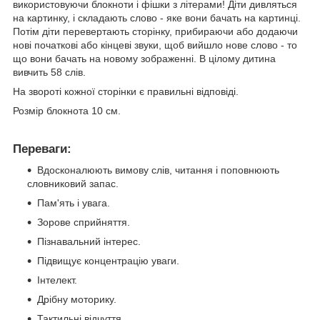
використовуючи блокноти і фішки з літерами! Діти дивляться
на картинку, і складають слово - яке вони бачать на картинці.
Потім діти перевертають сторінку, прибираючи або додаючи
нові початкові або кінцеві звуки, щоб вийшло нове слово - то
що вони бачать на новому зображенні. В цілому дитина
вивчить 58 слів.
На звороті кожної сторінки є правильні відповіді.
Розмір блокнота 10 см.
Переваги:
Вдосконалюють вимову слів, читання і поповнюють
словниковий запас.
Пам'ять і увага.
Зорове сприйняття.
Пізнавальний інтерес.
Підвищує концентрацію уваги.
Інтелект.
Дрібну моторику.
Тактильні відчуття.