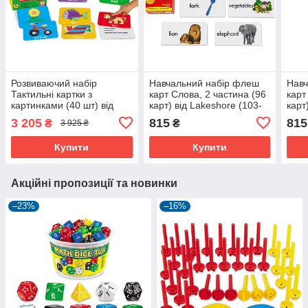
Розвиваючий набір
Навчальний набір флеш
Навч
Тактильні картки з
карт Слова, 2 частина (96
карт
картинками (40 шт) від
карт) від Lakeshore (103-
карт
Lakeshore (103-099)
311)
312)
3 205
815
815
₴
₴
3 925 ₴
Купити
Купити
Акційні пропозиції та новинки
–23%
–16%