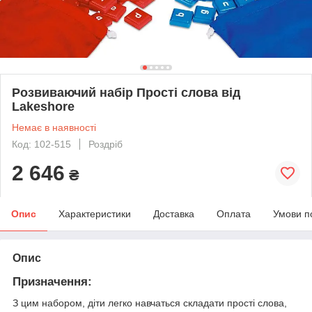
Розвиваючий набір Прості слова від
Lakeshore
Немає в наявності
Код: 102-515
Роздріб
2 646
₴
Опис
Характеристики
Доставка
Оплата
Умови п
Опис
Призначення:
З цим набором, діти легко навчаться складати прості слова,