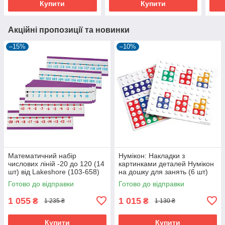
Купити
Купити
Акційні пропозиції та новинки
–15%
–10%
Математичний набір
Нумікон: Накладки з
числових ліній -20 до 120 (14
картинками деталей Нумікон
шт) від Lakeshore (103-658)
на дошку для занять (6 шт)
(102-244)
Готово до відправки
Готово до відправки
1 055
1 015
₴
₴
1 235 ₴
1 130 ₴
Купити
Купити