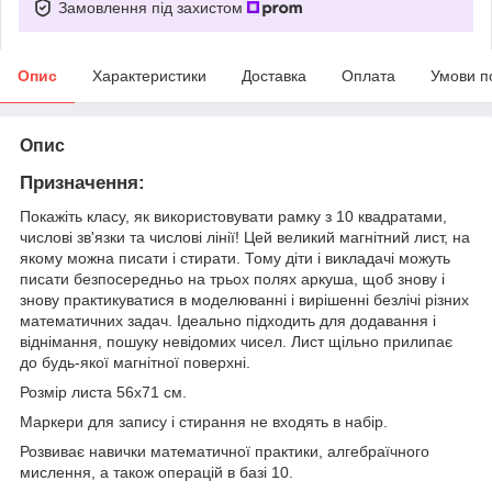
Замовлення під захистом
Опис
Характеристики
Доставка
Оплата
Умови п
Опис
Призначення:
Покажіть класу, як використовувати рамку з 10 квадратами,
числові зв'язки та числові лінії! Цей великий магнітний лист, на
якому можна писати і стирати. Тому діти і викладачі можуть
писати безпосередньо на трьох полях аркуша, щоб знову і
знову практикуватися в моделюванні і вирішенні безлічі різних
математичних задач. Ідеально підходить для додавання і
віднімання, пошуку невідомих чисел. Лист щільно прилипає
до будь-якої магнітної поверхні.
Розмір листа 56x71 см.
Маркери для запису і стирання не входять в набір.
Розвиває навички математичної практики, алгебраїчного
мислення, а також операцій в базі 10.