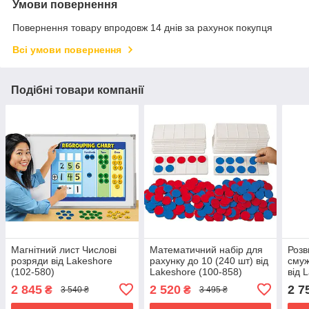
Умови повернення
Повернення товару впродовж 14 днів за рахунок покупця
Всі умови повернення
Подібні товари компанії
Магнітний лист Числові
Математичний набір для
Розв
розряди від Lakeshore
рахунку до 10 (240 шт) від
смуж
(102-580)
Lakeshore (100-858)
від 
2 845
2 520
2 7
₴
₴
3 540 ₴
3 495 ₴