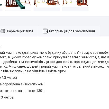
Характеристики
Інформація для замовлення
:
вий комплекс для приватного будинку або дачі. У ньому є все необ
того, в цьому ігровому комплексі присутні безліч різних сходів, лазів
сна драбина і гімнастичні кільця, що дозволить проводити дитяче д
итку. А головне, що цей ігровий комплекс виготовлений з високоякі
 ніяк не вплине на міцність і якість гірки.
х4,3 метра.
на оброблена антисептиком.
нтаження на навісне: 130 кг.
 3 метра.