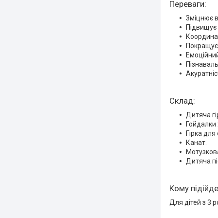
Переваги:
Зміцнює в
Підвищує 
Координац
Покращує к
Емоційний
Пізнаваль
Акуратніс
Склад:
Дитяча гі
Гойдалки 
Гірка для
Канат.
Мотузков
Дитяча пі
Кому підійд
Для дітей з 3 р