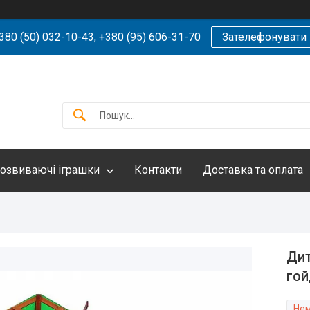
380 (50) 032-10-43, +380 (95) 606-31-70
Зателефонувати
озвиваючі іграшки
Контакти
Доставка та оплата
Дит
го
Нем