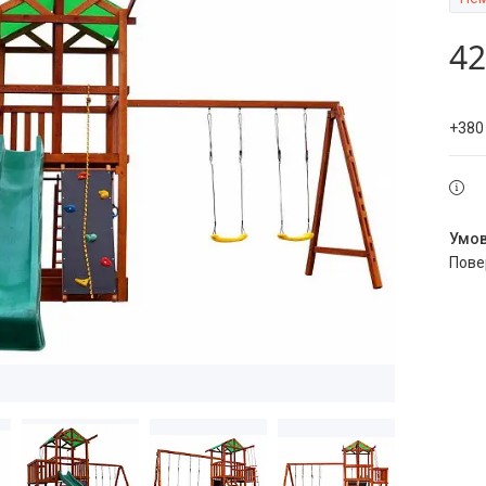
42
+380
пов