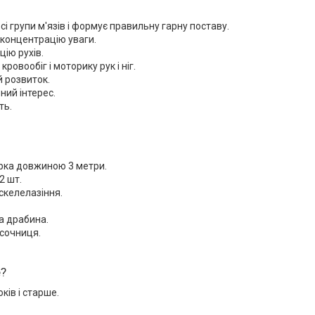
сі групи м'язів і формує правильну гарну поставу.
концентрацію уваги.
ію рухів.
ровообіг і моторику рук і ніг.
 розвиток.
ний інтерес.
ть.
рка довжиною 3 метри.
2 шт.
 скелелазіння.
а драбина.
сочниця.
е?
оків і старше.