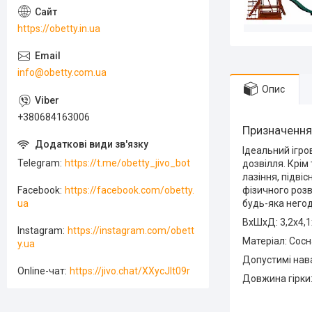
https://obetty.in.ua
info@obetty.com.ua
Опис
+380684163006
Призначення
Ідеальний ігро
Telegram
https://t.me/obetty_jivo_bot
дозвілля. Крім 
лазіння, підві
фізичного розв
Facebook
https://facebook.com/obetty.
будь-яка негода
ua
ВхШхД: 3,2х4,1
Instagram
https://instagram.com/obett
Матеріал: Сос
y.ua
Допустимі нава
Online-чат
https://jivo.chat/XXycJlt09r
Довжина гірки: