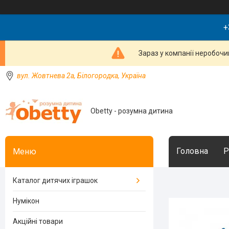
+
Зараз у компанії неробочи
вул. Жовтнева 2а, Білогородка, Україна
Obetty - розумна дитина
Головна
Р
Каталог дитячих іграшок
Нумікон
Акційні товари