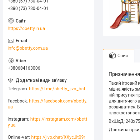
+380 (67) 730-04-01
+380 (73) 730-04-01
https://obetty.in.ua
info@obetty.com.ua
Опис
+380684163006
Призначення
Такий ігровий 
Telegram
https://t.me/obetty_jivo_bot
міцна якість з
ній присутня гі
для дитячого в
Facebook
https://facebook.com/obetty.
розвиватися. В
ua
плоскостопості 
Instagram
https://instagram.com/obett
ВхШхД: 240х75
y.ua
Довжина гірки:
Online-чат
https://jivo.chat/XXycJlt09r