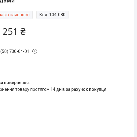
одами
ає в наявності
Код:
104-080
 251 ₴
 (50) 730-04-01
ернення товару протягом 14 днів
за рахунок покупця