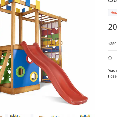
сх
Нем
20
+380
пов