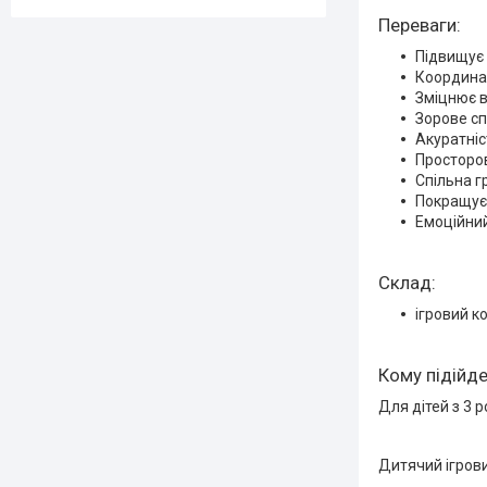
Переваги:
Підвищує 
Координац
Зміцнює в
Зорове сп
Акуратніс
Просторо
Спільна г
Покращує к
Емоційний
Склад:
ігровий к
Кому підійд
Для дітей з 3 р
Дитячий ігров