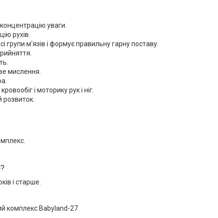
концентрацію уваги.
ію рухів.
сі групи м'язів і формує правильну гарну поставу.
рийняття.
ть.
ве мислення.
ра.
ровообіг і моторику рук і ніг.
 розвиток.
омплекс.
е?
оків і старше.
ий комплекс Babyland-27