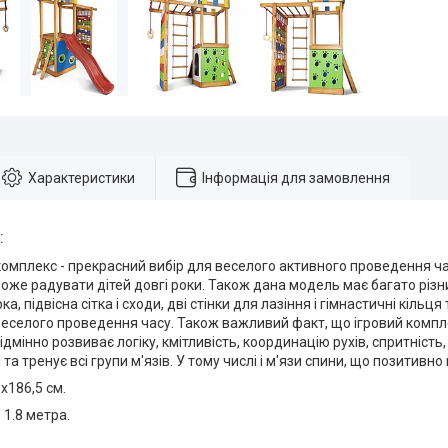
Характеристики
Інформація для замовлення
:
комплекс - прекрасний вибір для веселого активного проведення ча
може радувати дітей довгі роки. Також дана модель має багато різ
рка, підвісна сітка і сходи, дві стінки для лазіння і гімнастичні кільц
еселого проведення часу. Також важливий факт, що ігровий компл
ідмінно розвиває логіку, кмітливість, координацію рухів, спритність
та тренує всі групи м'язів. У тому числі і м'язи спини, що позитивн
х186,5 см.
 1.8 метра.