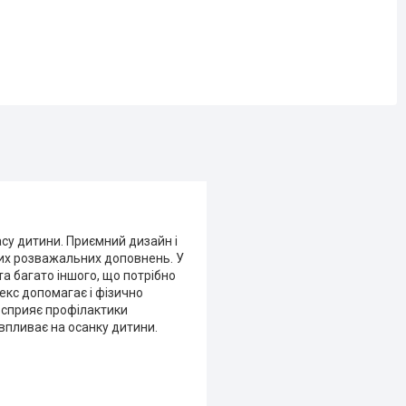
су дитини. Приємний дизайн і
них розважальних доповнень. У
я та багато іншого, що потрібно
екс допомагає і фізично
, сприяє профілактики
о впливає на осанку дитини.