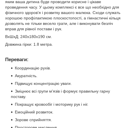
яким ваша дитина буде проводити корисне і цікаве
проведення часу. У цьому комплексі є все що необхідно для
фізичного здоров'я і розвитку вашого малюка. Сходи служать
хорошою профілактикою плоскостопості, а гімнастичні кільця
дозволять не тільки весело грати, але і виконувати безліч
вправ для рівної постави і рук.
ВхШхД: 240х180х190 см.
Довжина гірки: 1.8 метра.
Переваги:
Координацію рухів.
Акуратність.
Підвищує концентрацію уваги.
Зміцнює всі групи м'язів і формує правильну гарну
поставу.
Покращує кровообіг і моторику рук і ніг.
Емоційний розвиток.
Зорове сприйняття.
Просторове мислення.