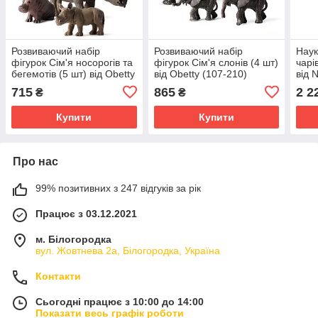
Розвиваючий набір
Розвиваючий набір
Наук
фігурок Сім'я носорогів та
фігурок Сім'я слонів (4 шт)
чарів
бегемотів (5 шт) від Obetty
від Obetty (107-210)
від 
(107-216)
GEO
715
865
2 2
₴
₴
Купити
Купити
Про нас
99% позитивних з 247 відгуків за рік
Працює з 03.12.2021
м. Білогородка
вул. Жовтнева 2а, Білогородка, Україна
Контакти
Сьогодні працює з 10:00 до 14:00
Показати весь графік роботи