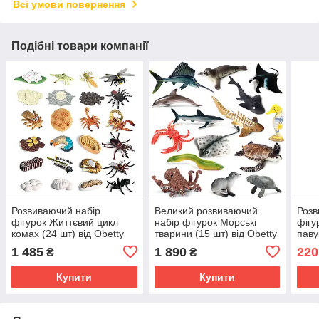
Всі умови повернення
Подібні товари компанії
Розвиваючий набір
Великий розвиваючий
Розв
фігурок Життєвий цикл
набір фігурок Морські
фігу
комах (24 шт) від Obetty
тварини (15 шт) від Obetty
паву
(107-256)
(107-258)
(107
1 485
1 890
220
₴
₴
Купити
Купити