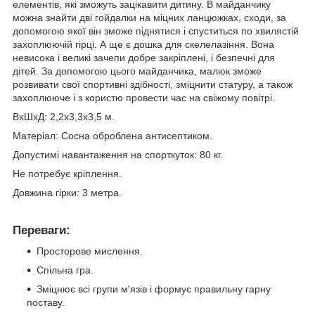
елементів, які зможуть зацікавити дитину. В майданчику
можна знайти дві гойдалки на міцних ланцюжках, сходи, за
допомогою якої він зможе піднятися і спуститься по хвилястій
захоплюючій гірці. А ще є дошка для скелелазіння. Вона
невисока і великі зачепи добре закріплені, і безпечні для
дітей. За допомогою цього майданчика, малюк зможе
розвивати свої спортивні здібності, зміцнити статуру, а також
захоплююче і з користю провести час на свіжому повітрі.
ВхШхД: 2,2х3,3х3,5 м.
Матеріал: Сосна оброблена антисептиком.
Допустимі навантаження на спорткуток: 80 кг.
Не потребує кріплення.
Довжина гірки: 3 метра.
Переваги:
Просторове мислення.
Спільна гра.
Зміцнює всі групи м'язів і формує правильну гарну
поставу.