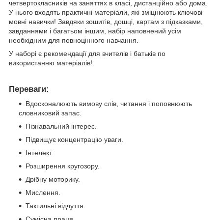
четвертокласників на заняттях в класі, дистанційно або дома.
У нього входять практичні матеріали, які зміцнюють ключові
мовні навички! Завдяки зошитів, дошці, картам з підказками,
завданнями і багатьом іншим, набір наповнений усім
необхідним для повноцінного навчання.
У наборі є рекомендації для вчителів і батьків по
використанню матеріалів!
Переваги:
Вдосконалюють вимову слів, читання і поповнюють
словниковий запас.
Пізнавальний інтерес.
Підвищує концентрацію уваги.
Інтелект.
Розширення кругозору.
Дрібну моторику.
Мислення.
Тактильні відчуття.
Сумісна праця.