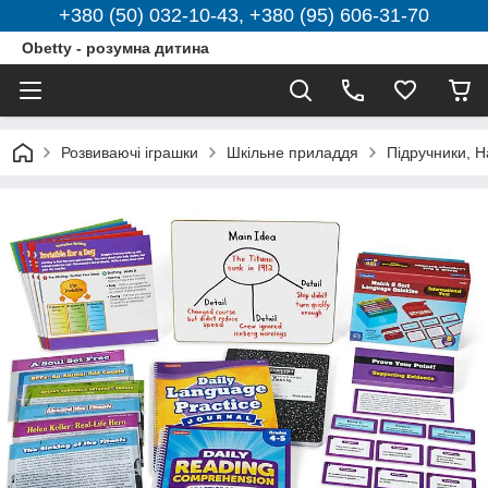
+380 (50) 032-10-43, +380 (95) 606-31-70
Obetty - розумна дитина
Розвиваючі іграшки
Шкільне приладдя
Підручники, Н