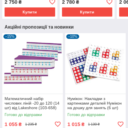
2 750
2 780
2 0
₴
₴
Купити
Купити
Акційні пропозиції та новинки
–15%
–10%
Математичний набір
Нумікон: Накладки з
числових ліній -20 до 120 (14
картинками деталей Нумікон
шт) від Lakeshore (103-658)
на дошку для занять (6 шт)
(102-244)
Готово до відправки
Готово до відправки
1 055
1 015
₴
₴
1 235 ₴
1 130 ₴