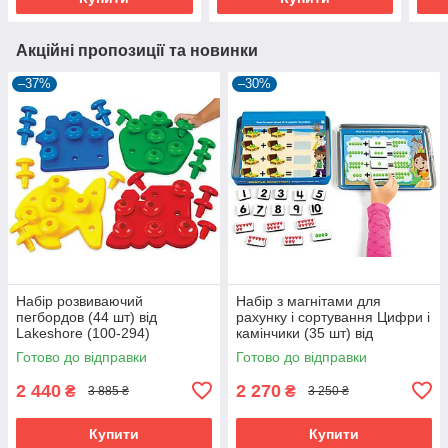
Акційні пропозиції та новинки
–37%
–30%
Набір розвиваючий
Набір з магнітами для
пегбордов (44 шт) від
рахунку і сортування Цифри і
Lakeshore (100-294)
камінчики (35 шт) від
Lakeshore (100-398)
Готово до відправки
Готово до відправки
2 440
2 270
₴
₴
3 885 ₴
3 250 ₴
Купити
Купити