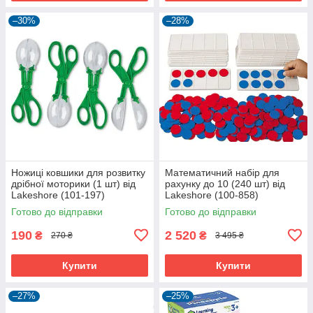
–30%
–28%
Ножиці ковшики для розвитку
Математичний набір для
дрібної моторики (1 шт) від
рахунку до 10 (240 шт) від
Lakeshore (101-197)
Lakeshore (100-858)
Готово до відправки
Готово до відправки
190
2 520
₴
₴
270 ₴
3 495 ₴
Купити
Купити
–27%
–25%