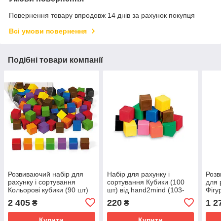
Повернення товару впродовж 14 днів за рахунок покупця
Всі умови повернення
Подібні товари компанії
Розвиваючий набір для
Набір для рахунку і
Розв
рахунку і сортування
сортування Кубики (100
для 
Кольорові кубики (90 шт)
шт) від hand2mind (103-
Фігу
від Lakeshore (103-261)
833)
Lake
2 405
220
1 2
₴
₴
Купити
Купити