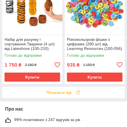
Набір для рахунку і
Різнокольорові фішки з
сортування Тварини (4 шт)
цифрами (280 шт) від
від Lakeshore (100-210)
Learning Resources (100-056)
Готово до відправки
Готово до відправки
1 750
935
₴
₴
2 180 ₴
1 150 ₴
Купити
Купити
Показати ще
Про нас
99% позитивних з 247 відгуків за рік