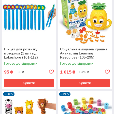
Пінцет для розвитку
Соціальна емоційна іграшка
моторики (1 шт) від
Ананас від Learning
Lakeshore (101-112)
Resources (105-295)
Готово до відправки
Готово до відправки
95
1 015
₴
₴
130 ₴
1 350 ₴
Купити
Купити
–20%
–19%