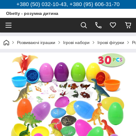
+380 (50) 032-10-43, +380 (95) 606-31-70
Obetty - розумна дитина
Розвиваючі іграшки
Ігрові набори
Ігрові фігурки
Р