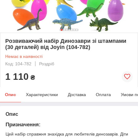
Розвиваючий набір Динозаври зі штампами
(30 деталей) від Joyin (104-782)
Немає в наявності
Код: 104-782
Роздріб
1 110
₴
Опис
Характеристики
Доставка
Оплата
Умови п
Опис
Призначення:
Цей набір справжня знахідка для любителів динозаврів. Діти