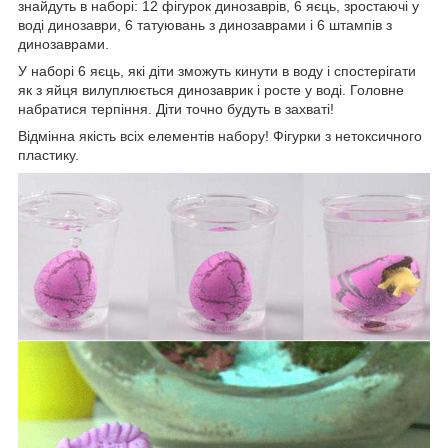
знайдуть в наборі: 12 фігурок динозаврів, 6 яєць, зростаючі у
воді динозаври, 6 татуювань з динозаврами і 6 штампів з
динозаврами.
У наборі 6 яєць, які діти зможуть кинути в воду і спостерігати
як з яйця вилуплюється динозаврик і росте у воді. Головне
набратися терпіння. Діти точно будуть в захваті!
Відмінна якість всіх елементів набору! Фігурки з нетоксичного
пластику.