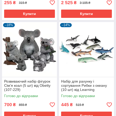
255
2 525
₴
₴
315 ₴
3 105 ₴
Купити
Купити
–18%
–14%
Розвиваючий набір фігурок
Набір для рахунку і
Сім'я коал (5 шт) від Obetty
сортування Рибки з океану
(107-229)
(10 шт) від Learning
Resources (104-023)
Готово до відправки
Готово до відправки
700
445
₴
₴
855 ₴
515 ₴
Купити
Купити