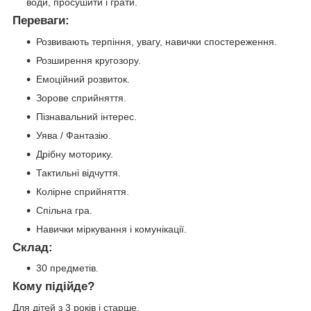
води, просушити і грати.
Переваги:
Розвивають терпіння, увагу, навички спостереження.
Розширення кругозору.
Емоційний розвиток.
Зорове сприйняття.
Пізнавальний інтерес.
Уява / Фантазію.
Дрібну моторику.
Тактильні відчуття.
Колірне сприйняття.
Спільна гра.
Навички міркування і комунікації.
Склад:
30 предметів.
Кому підійде?
Для дітей з 3 років і старше.