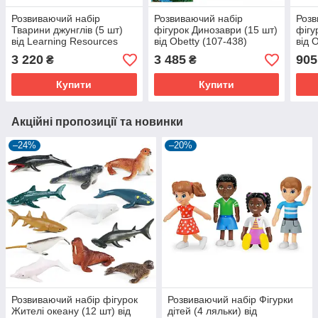
Розвиваючий набір
Розвиваючий набір
Розв
Тварини джунглів (5 шт)
фігурок Динозаври (15 шт)
фігу
від Learning Resources
від Obetty (107-438)
від 
(104-250)
3 220
3 485
905
₴
₴
Купити
Купити
Акційні пропозиції та новинки
–24%
–20%
Розвиваючий набір фігурок
Розвиваючий набір Фігурки
Жителі океану (12 шт) від
дітей (4 ляльки) від