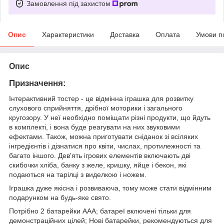
Замовлення під захистом
Опис
Характеристики
Доставка
Оплата
Умови п
Опис
Призначення:
Інтерактивний тостер - це відмінна іграшка для розвитку
слухового сприйняття, дрібної моторики і загального
кругозору. У неї необхідно поміщати різні продукти, що йдуть
в комплекті, і вона буде реагувати на них звуковими
ефектами. Також, можна приготувати сніданок зі всіляких
інгредієнтів і дізнатися про квіти, числах, протилежності та
багато іншого. Дев'ять ігрових елементів включають дві
скибочки хліба, банку з желе, кришку, яйце і бекон, які
подаються на тарілці з виделкою і ножем.
Іграшка дуже якісна і розвиваюча, тому може стати відмінним
подарунком на будь-яке свято.
Потрібно 2 батарейки ААА; батареї включені тільки для
демонстраційних цілей; Нові батарейки, рекомендуються для