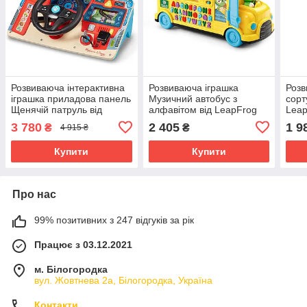
Розвиваюча інтерактивна
Розвиваюча іграшка
Розв
іграшка приладова панель
Музичний автобус з
сорт
Щенячій патруль від
алфавітом від LeapFrog
Leap
Melissa & Doug (106-694)
(104-319)
3 780
2 405
1 9
₴
₴
4 915 ₴
Купити
Купити
Про нас
99% позитивних з 247 відгуків за рік
Працює з 03.12.2021
м. Білогородка
вул. Жовтнева 2а, Білогородка, Україна
Контакти