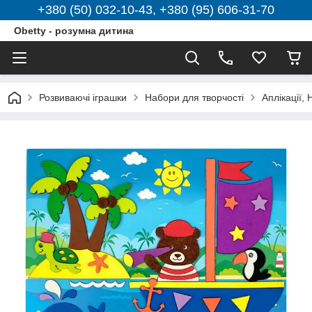
+380 (50) 032-10-43, +380 (95) 606-31-70
Obetty - розумна дитина
Розвиваючі іграшки
Набори для творчості
Аплікації,