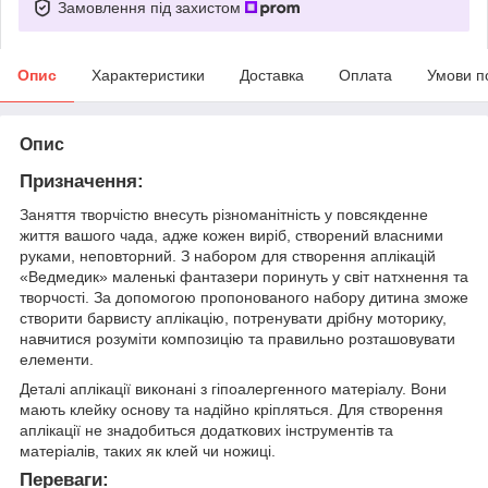
Замовлення під захистом
Опис
Характеристики
Доставка
Оплата
Умови п
Опис
Призначення:
Заняття творчістю внесуть різноманітність у повсякденне
життя вашого чада, адже кожен виріб, створений власними
руками, неповторний. З набором для створення аплікацій
«Ведмедик» маленькі фантазери поринуть у світ натхнення та
творчості. За допомогою пропонованого набору дитина зможе
створити барвисту аплікацію, потренувати дрібну моторику,
навчитися розуміти композицію та правильно розташовувати
елементи.
Деталі аплікації виконані з гіпоалергенного матеріалу. Вони
мають клейку основу та надійно кріпляться. Для створення
аплікації не знадобиться додаткових інструментів та
матеріалів, таких як клей чи ножиці.
Переваги: