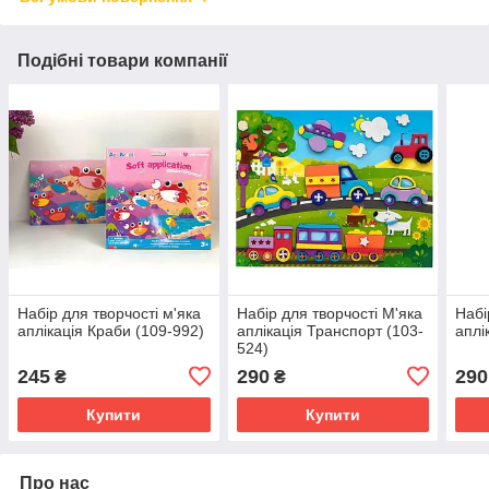
Подібні товари компанії
Набір для творчості м'яка
Набір для творчості М'яка
Набі
аплікація Краби (109-992)
аплікація Транспорт (103-
аплі
524)
245
290
290
₴
₴
Купити
Купити
Про нас