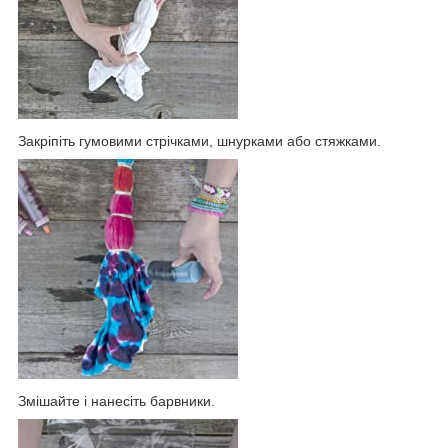
Закріпіть гумовими стрічками, шнурками або стяжками.
Змішайте і нанесіть барвники.