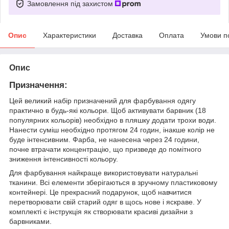
Замовлення під захистом
Опис
Характеристики
Доставка
Оплата
Умови п
Опис
Призначення:
Цей великий набір призначений для фарбування одягу
практично в будь-які кольори. Щоб активувати барвник (18
популярних кольорів) необхідно в пляшку додати трохи води.
Нанести суміш необхідно протягом 24 годин, інакше колір не
буде інтенсивним. Фарба, не нанесена через 24 години,
почне втрачати концентрацію, що призведе до помітного
зниження інтенсивності кольору.
Для фарбування найкраще використовувати натуральні
тканини. Всі елементи зберігаються в зручному пластиковому
контейнері. Це прекрасний подарунок, щоб навчитися
перетворювати свій старий одяг в щось нове і яскраве. У
комплекті є інструкція як створювати красиві дизайни з
барвниками.