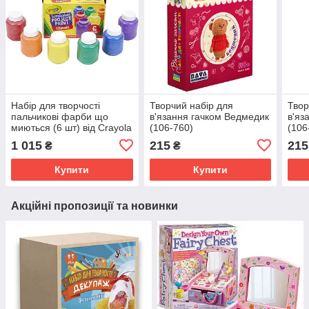
Набір для творчості
Творчий набір для
Твор
пальчикові фарби що
в'язання гачком Ведмедик
в'яз
миються (6 шт) від Crayola
(106-760)
(106
(106-328)
1 015
215
215
₴
₴
Купити
Купити
Акційні пропозиції та новинки