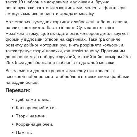
також 10 шаблонів з яскравими малюнками. Зручно
розташувавши заготовки з картинками, маленькі фантазери
зможуть сміливо починати складати мозаїку.
На яскравих, кумедних картинках зображені жабеня, левеня,
равлик, крокодил та багато іншого. Суть заняття з цією
мозаїкою в тому, щоб вкладати різнокольорові деталі круглої
форми у відповідні отвори на картинках. Така гра сприяє
розвитку дрібної моторики рук, вчить розрізняти кольори, а
також тренує творчі навички, фантазію та уяву. Практичним
доповненням до набору є зручний, місткий кейс розміром 25 x
25 x 5 см для зберігання шаблонів та деталей мозаїки.
Всі елементи даного ігрового комплекту виготовлені з
високоякісної деревини та оброблені нетоксичними фарбами
на водній основі.
Переваги:
Дрібна моторика.
Кольоросприйняття.
Творчі навички.
Координація очей.
Пам'ять.