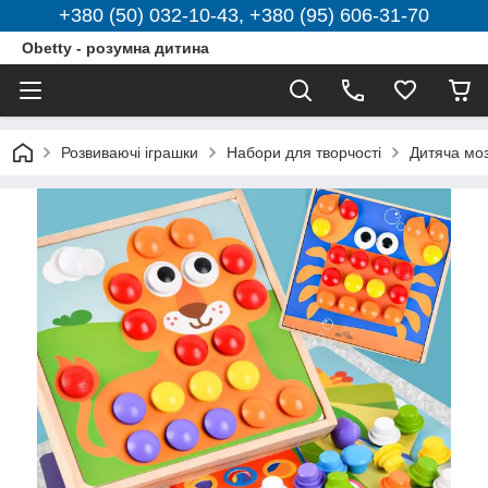
+380 (50) 032-10-43, +380 (95) 606-31-70
Obetty - розумна дитина
Розвиваючі іграшки
Набори для творчості
Дитяча моз