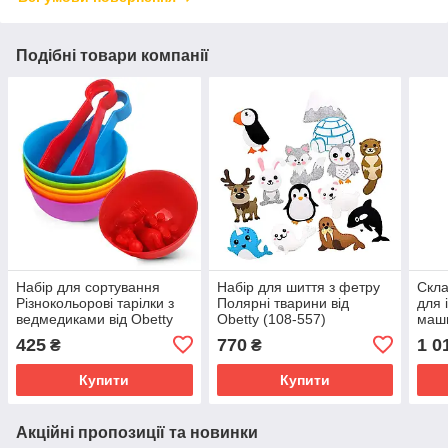
Подібні товари компанії
Набір для сортування
Набір для шиття з фетру
Скла
Різнокольорові тарілки з
Полярні тварини від
для 
ведмедиками від Obetty
Obetty (108-557)
маши
(100-452)
см) 
425
770
1 0
₴
₴
Купити
Купити
Акційні пропозиції та новинки