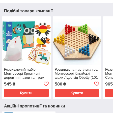
Подібні товари компанії
Розвиваючий набір
Розвиваюча настільна гра
Розв
Монтессорі Креативні
Монтессорі Китайські
Монт
дерев'яні пазли танграм
шахи Лудо від Obetty (101-
Сенс
(49 шт) від Obetty (101-
807)
Obet
545
580
965
₴
₴
060)
Купити
Купити
Акційні пропозиції та новинки