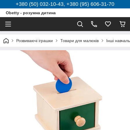
+380 (50) 032-10-43, +380 (95) 606-31-70
Obetty - розумна дитина
Розвиваючі іграшки
Товари для малюків
Інші навчаль