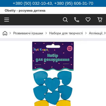
+380 (50) 032-10-43, +380 (95) 606-31-70
Obetty - розумна дитина
Розвиваючі іграшки
Набори для творчості
Аплікації,