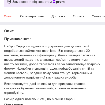
Замовлення під захистом
Опис
Характеристики
Доставка
Оплата
Умови п
Опис
Призначення:
Набір «Серця» є чудовим подарунком для дитини, якій
подобається займатися творчістю. Він складається з 20
наклейок, виконаних з фоамірану. Даний матеріал м'який і
шовковистий на дотик, славиться своїми пластичними
властивостями, добре тягнеться і легко запам'ятовує потрібну
форму. Наклейки у вигляді пташок пофарбовані у синій та
жовтий кольори, завдяки чому вони стануть гармонійним
доповненням патріотичної гами ваших виробів.
Використовуйте дані наклейки для прикраси іграшок,
створення букетних композицій, а також як елементи
скрапбукінгу.
Розмір однієї наліпки 3 см., по більшій стороні.