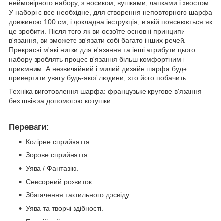
неймовірного набору, з носиком, вушками, лапками і хвостом.
У наборі є все необхідне, для створення неповторного шарфа
довжиною 100 см, і докладна інструкція, в якій пояснюється як
це зробити. Після того як ви освоїте основні принципи
в'язання, ви зможете зв'язати собі багато інших речей.
Прекрасні м'які нитки для в'язання та інші атрибути цього
набору зроблять процес в'язання більш комфортним і
приємним. А незвичайний і милий дизайн шарфа буде
привертати увагу будь-якої людини, хто його побачить.
Техніка виготовлення шарфа: французьке кругове в'язання
без швів за допомогою котушки.
Переваги:
Колірне сприйняття.
Зорове сприйняття.
Уява / Фантазію.
Сенсорний розвиток.
Збагачення тактильного досвіду.
Уява та творчі здібності.