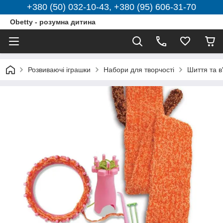
+380 (50) 032-10-43, +380 (95) 606-31-70
Obetty - розумна дитина
Розвиваючі іграшки
Набори для творчості
Шиття та в