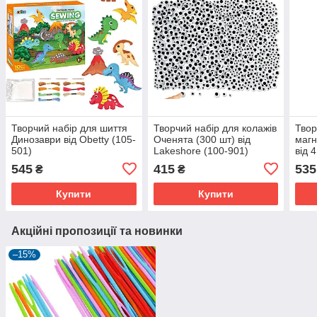
Творчий набір для шиття
Творчий набір для колажів
Твор
Динозаври від Obetty (105-
Оченята (300 шт) від
магн
501)
Lakeshore (100-901)
від 
545
415
535
₴
₴
Купити
Купити
Акційні пропозиції та новинки
–15%