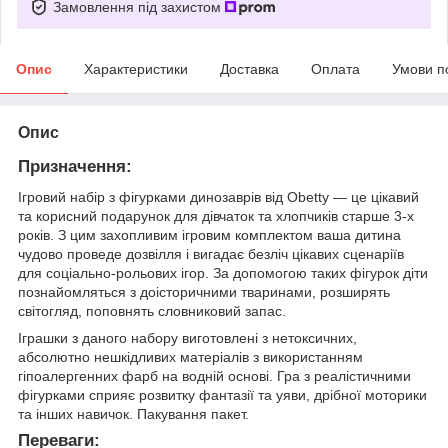
Замовлення під захистом
Опис
Характеристики
Доставка
Оплата
Умови п
Опис
Призначення:
Ігровий набір з фігурками динозаврів від Obetty — це цікавий
та корисний подарунок для дівчаток та хлопчиків старше 3-х
років. З цим захопливим ігровим комплектом ваша дитина
чудово проведе дозвілля і вигадає безліч цікавих сценаріїв
для соціально-рольових ігор. За допомогою таких фігурок діти
познайомляться з доісторичними тваринами, розширять
світогляд, поповнять словниковий запас.
Іграшки з даного набору виготовлені з нетоксичних,
абсолютно нешкідливих матеріалів з використанням
гіпоалергенних фарб на водній основі. Гра з реалістичними
фігурками сприяє розвитку фантазії та уяви, дрібної моторики
та інших навичок. Пакування пакет.
Переваги: