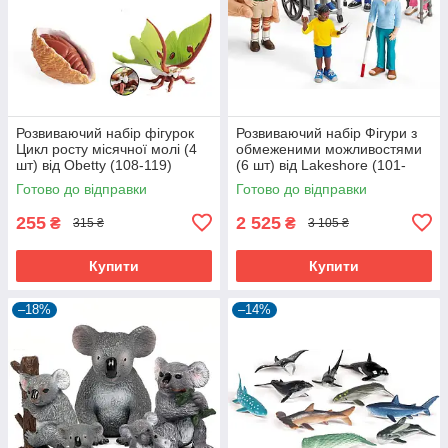
Розвиваючий набір фігурок
Розвиваючий набір Фігури з
Цикл росту місячної молі (4
обмеженими можливостями
шт) від Obetty (108-119)
(6 шт) від Lakeshore (101-
115)
Готово до відправки
Готово до відправки
255
2 525
₴
₴
315 ₴
3 105 ₴
Купити
Купити
–18%
–14%