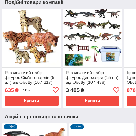
Подібні товари компанії
Розвиваючий набір
Розвиваючий набір
Ігро
фігурок Сім'я гепардів (5
фігурок Динозаври (15 шт)
Цуце
шт) від Obetty (107-217)
від Obetty (107-438)
Obet
635
3 485
870
₴
₴
715 ₴
Купити
Купити
Акційні пропозиції та новинки
–24%
–20%