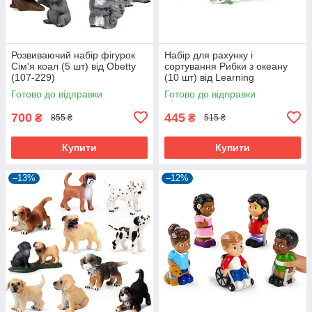
Розвиваючий набір фігурок
Набір для рахунку і
Сім'я коал (5 шт) від Obetty
сортування Рибки з океану
(107-229)
(10 шт) від Learning
Resources (104-023)
Готово до відправки
Готово до відправки
700
445
₴
₴
855 ₴
515 ₴
Купити
Купити
–13%
–12%