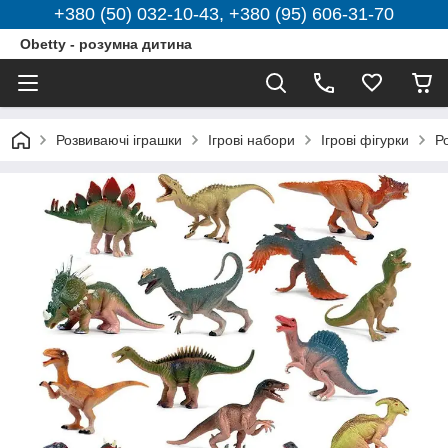
+380 (50) 032-10-43, +380 (95) 606-31-70
Obetty - розумна дитина
Розвиваючі іграшки
Ігрові набори
Ігрові фігурки
Р