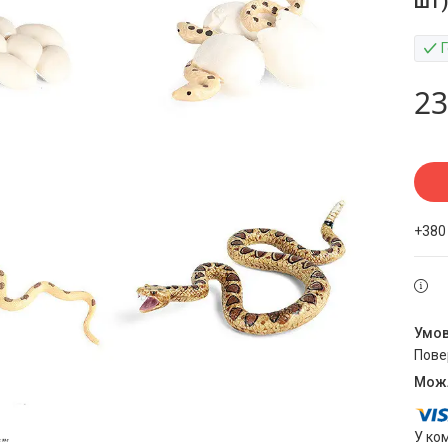
шт)
23
+380
пов
У ко