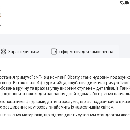
будь
Характеристики
Інформація для замовлення
:
остання гримучої змії» від компанії Obetty стане чудовим подарун
світу. Він включає 4 фігурки: яйця, інкубація, дитинча гримучої змі
бована вручну та вражає уяву високим ступенем деталізації. Так
кціонування, а також для навчання дітей вдома або в різних навчал
понованими фігурками, дитина зрозуміє, що це надзвичайно цікаво 
є розширенню кругозору, знайомить із навколишнім світом.
ні з якісних матеріалів, що відповідають сучасним стандартам якост