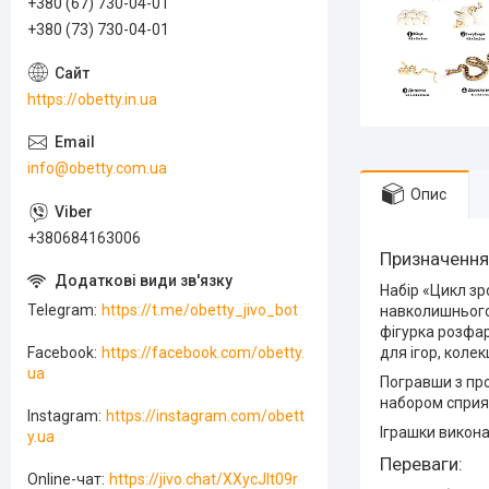
+380 (67) 730-04-01
+380 (73) 730-04-01
https://obetty.in.ua
info@obetty.com.ua
Опис
+380684163006
Призначення
Набір «Цикл зр
Telegram
https://t.me/obetty_jivo_bot
навколишнього 
фігурка розфар
для ігор, коле
Facebook
https://facebook.com/obetty.
ua
Погравши з про
набором сприя
Instagram
https://instagram.com/obett
Іграшки викона
y.ua
Переваги:
Online-чат
https://jivo.chat/XXycJlt09r