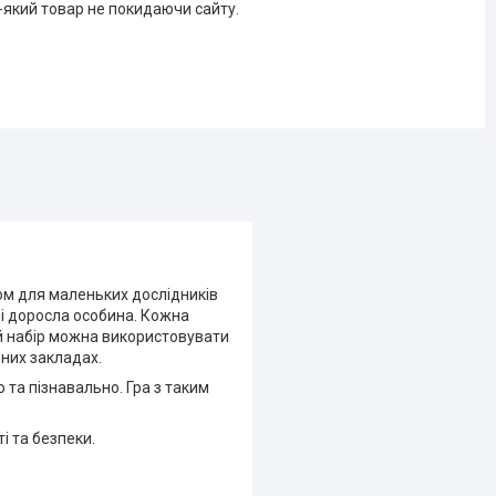
-який товар не покидаючи сайту.
ком для маленьких дослідників
ї і доросла особина. Кожна
ий набір можна використовувати
ьних закладах.
та пізнавально. Гра з таким
і та безпеки.