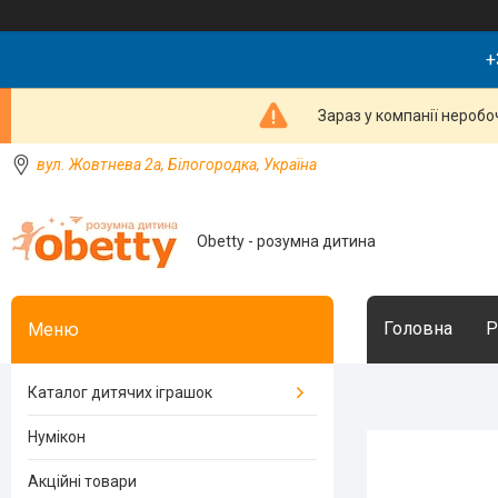
+
Зараз у компанії неробо
вул. Жовтнева 2а, Білогородка, Україна
Obetty - розумна дитина
Головна
Р
Каталог дитячих іграшок
Нумікон
Акційні товари