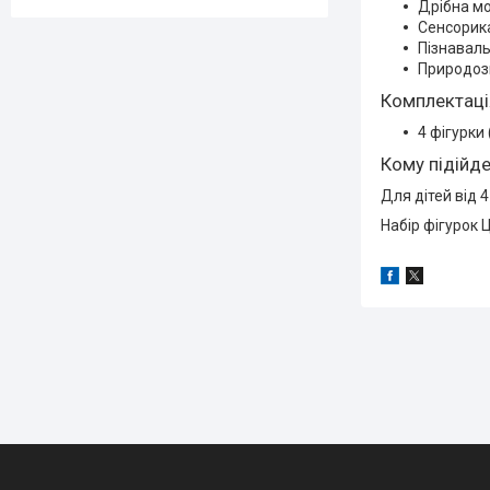
Дрібна мо
Сенсорик
Пізнаваль
Природоз
Комплектаці
4 фігурки
Кому підійд
Для дітей від 4
Набір фігурок 