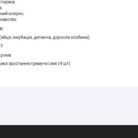
торика.
а.
ний інтерес.
навство.
я:
 (яйця, інкубація, дитинча, доросла особина).
е?
 років.
Цикл зростання гримучої змії (4 шт)