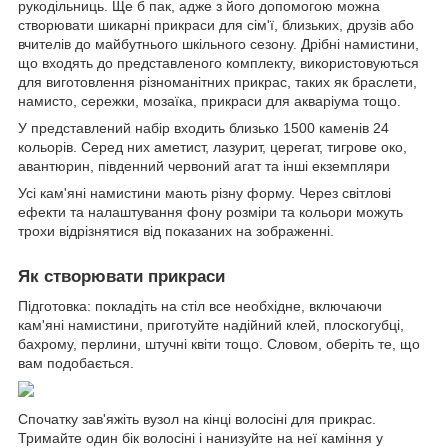
рукодільниць. Ще б пак, адже з його допомогою можна
створювати шикарні прикраси для сім'ї, близьких, друзів або
вчителів до майбутнього шкільного сезону. Дрібні намистини,
що входять до представленого комплекту, використовуються
для виготовлення різноманітних прикрас, таких як браслети,
намисто, сережки, мозаїка, прикраси для акваріума тощо.
У представлений набір входить близько 1500 каменів 24
кольорів. Серед них аметист, лазурит, церегат, тигрове око,
авантюрин, південний червоний агат та інші екземпляри
Усі кам'яні намистини мають різну форму. Через світлові
ефекти та налаштування фону розміри та кольори можуть
трохи відрізнятися від показаних на зображенні.
Як створювати прикраси
Підготовка: покладіть на стіл все необхідне, включаючи
кам'яні намистини, приготуйте надійний клей, плоскогубці,
бахрому, перлини, штучні квіти тощо. Словом, оберіть те, що
вам подобається.
Спочатку зав'яжіть вузол на кінці волосіні для прикрас.
Тримайте один бік волосіні і нанизуйте на неї каміння у