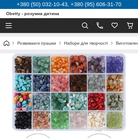
+380 (50) 032-10-43, +380 (95) 606-31-70
Obetty - розумна дитина
Розвиваючі іграшки
Набори для творчості
Виготовле