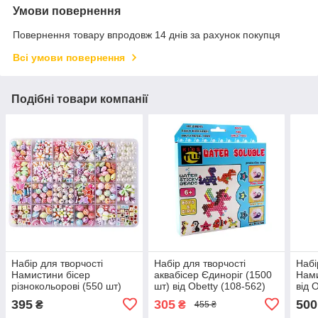
Умови повернення
Повернення товару впродовж 14 днів за рахунок покупця
Всі умови повернення
Подібні товари компанії
Набір для творчості
Набір для творчості
Набі
Намистини бісер
аквабісер Єдиноріг (1500
Нами
різнокольорові (550 шт)
шт) від Obetty (108-562)
від 
(106-212)
395
305
500
₴
₴
455 ₴