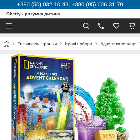
+380 (50) 032-10-43, +380 (95) 606-31-70
Obetty - розумна дитина
Розвиваючі іграшки
Ігрові набори
Адвент календарі