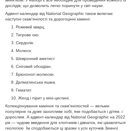
дослідів, що дозволить легко поринути у світ науки.
Адвент-календар від National Geographic також включає
наступні скам'янілості та дорогоцінні камені:
Рожевий кварц.
Тигрове око.
Сердолік.
Молюск.
Шевронний аметист.
Сніговий обсидіан.
Брюхоногі молюски.
Далматинська яшма.
Гематит.
Жеод і пірит у міні-цеглині.
Колекціонування каміння та скам'янілостей — вельми
популярне та дуже захопливе хобі, яке подобається і дітям, і
дорослим. А адвент-календар від National Geographic на 2022
рік — чудове введення для хлопчиків і дівчаток, які цікавляться
геологією. Їм сподобаються ці зразки з усіх куточків Земної