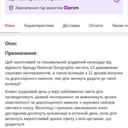
Замовлення під захистом
Опис
Характеристики
Доставка
Оплата
Умови п
Опис
Призначення:
Цей захопливий та пізнавальний різдвяний календар від
відомого бренду National Geographic містить 13 дивовижних
наукових експериментів, а також колекцію з 11 зразків копалин
та дорогоцінного каміння, яке діти зможуть додати до своєї
колекції!
Кожен грудневий день у міру наближення свята діти
проводитимуть цікавий експеримент чи вивчатимуть зразок
скам'янілості чи дорогоцінного каменю з наукових наборів
світового класу. Веселощі і приємне хвилювання юних
дослідників досягнуть кульмінації в останній день, коли діти
витягнуть мерехтливий зразок піриту з міні-цеглинки, що
додається.