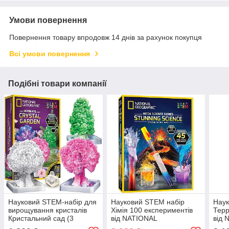
Умови повернення
Повернення товару впродовж 14 днів за рахунок покупця
Всі умови повернення
Подібні товари компанії
Науковий STEM-набір для
Науковий STEM набір
Наук
вирощування кристалів
Хімія 100 експериментів
Терр
Кристальний сад (3
від NATIONAL
від 
дерева) від NATIONAL
GEOGRAPHIC (104-859)
(107