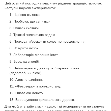
Цей освітній погляд на класичну різдвяну традицію включає
наступні наукові експерименти:
Чарівна склянка.
Пробірка, що світиться.
Сплеск склянки.
Трюк зі зникаючою водою.
Приховати/розкрити секретне повідомлення.
Розкрити мозок.
Лабораторія ліплення істот.
Веселка в колбі.
Неймовірна водяна куля / чарівна ложка
(гідрофобний пісок).
Атомне шипіння.
«Феєрверк» із поп-кристалу.
Плаваючі монети.
Вирощування кришталевого дерева.
Діти люблять займатися наукою і ці експерименти не стануть
винятком! У наборі є все необхідне для проведення кожного із