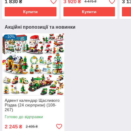
1 830
3 920
3 1
₴
₴
4 475 ₴
GEOGRAPHIC (107-724)
Купити
Купити
Акційні пропозиції та новинки
–10%
Адвент календар Щасливого
Різдва (24 сюрпризи) (108-
267)
Готово до відправки
2 245
₴
2 495 ₴