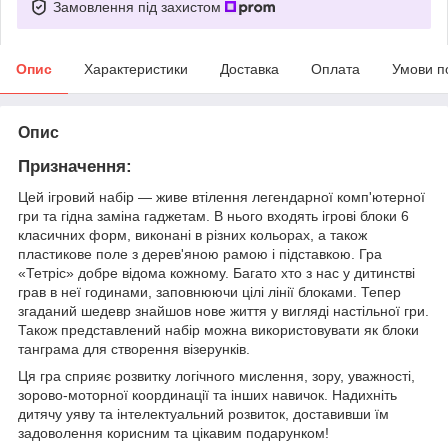
Замовлення під захистом
Опис
Характеристики
Доставка
Оплата
Умови п
Опис
Призначення:
Цей ігровий набір — живе втілення легендарної комп'ютерної
гри та гідна заміна гаджетам. В нього входять ігрові блоки 6
класичних форм, виконані в різних кольорах, а також
пластикове поле з дерев'яною рамою і підставкою. Гра
«Тетріс» добре відома кожному. Багато хто з нас у дитинстві
грав в неї годинами, заповнюючи цілі лінії блоками. Тепер
згаданий шедевр знайшов нове життя у вигляді настільної гри.
Також представлений набір можна використовувати як блоки
танграма для створення візерунків.
Ця гра сприяє розвитку логічного мислення, зору, уважності,
зорово-моторної координації та інших навичок. Надихніть
дитячу уяву та інтелектуальний розвиток, доставивши їм
задоволення корисним та цікавим подарунком!