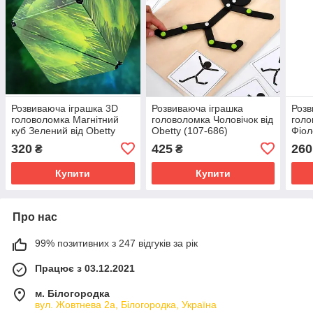
Розвиваюча іграшка 3D
Розвиваюча іграшка
Розв
головоломка Магнітний
головоломка Чоловічок від
голо
куб Зелений від Obetty
Obetty (107-686)
Фіол
(107-566)
(103
320
425
260
₴
₴
Купити
Купити
Про нас
99% позитивних з 247 відгуків за рік
Працює з 03.12.2021
м. Білогородка
вул. Жовтнева 2а, Білогородка, Україна