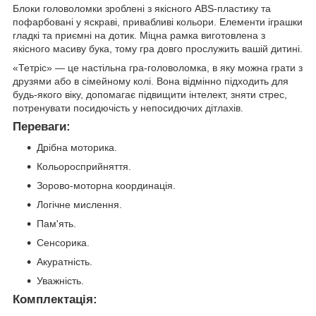
Блоки головоломки зроблені з якісного ABS-пластику та
пофарбовані у яскраві, привабливі кольори. Елементи іграшки
гладкі та приємні на дотик. Міцна рамка виготовлена з
якісного масиву бука, тому гра довго прослужить вашій дитині.
«Тетріс» — це настільна гра-головоломка, в яку можна грати з
друзями або в сімейному колі. Вона відмінно підходить для
будь-якого віку, допомагає підвищити інтелект, зняти стрес,
потренувати посидючість у непосидючих дітлахів.
Переваги:
Дрібна моторика.
Кольоросприйняття.
Зорово-моторна координація.
Логічне мислення.
Пам'ять.
Сенсорика.
Акуратність.
Уважність.
Комплектація: