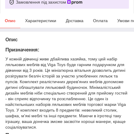
Замовлення під захистом
Опис
Характеристики
Доставка
Оплата
Умови п
Опис
Призначення:
У кожній дівчинці живе дбайлива хазяйка, тому цей набір
лялькових меблів від Viga Toys буде гарним подарунком для
дівчинки від 3 років. Ця мініатюрна вітальня дозволить дитині
розігрувати безліч історій за участю улюблених ляльок та
пупсів. Комплект реалістичних дерев'яних меблів допоможе
дитині облаштувати ляльковий будиночок. Мінімалістський
дизайн меблів ніби спеціально створений для прийому гостей
- він сприяє відпочинку та розслабленню. Це один із
найстильніших наборів лялькових меблів торгової марки Viga
Toys. У комплект входить 8 предметів: невеликий столик,
шафка, м'які меблі та інші предмети. Маючи в ігротеці таку
іграшку, ваша донечка зможе засвоїти хороші манери, краще
соціалізуватися.