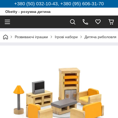
+380 (50) 032-10-43, +380 (95) 606-31-70
Obetty - розумна дитина
Розвиваючі іграшки
Ігрові набори
Дитяча риболовля