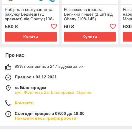
Набір для сортування та
Розвиваюча іграшка
Розв
рахунку Ведмеді (71
Великий пінцет (1 шт) від
набі
предмет) від Obetty (108-
Obetty (108-145)
Морк
143)
108)
580
60
630
₴
₴
Купити
Купити
Про нас
99% позитивних з 247 відгуків за рік
Працює з 03.12.2021
м. Білогородка
вул. Жовтнева 2а, Білогородка, Україна
Контакти
Сьогодні працює з 09:00 до 18:00
Показати весь графік роботи