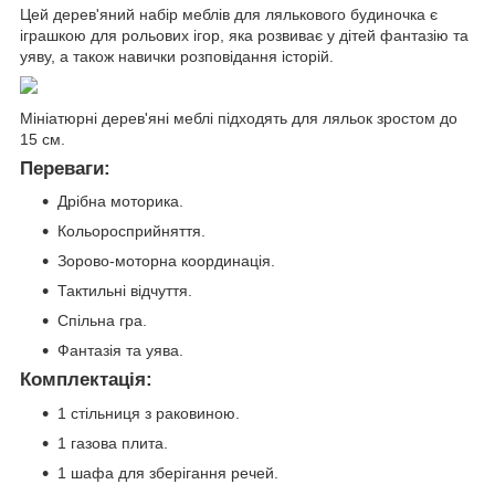
Цей дерев'яний набір меблів для лялькового будиночка є
іграшкою для рольових ігор, яка розвиває у дітей фантазію та
уяву, а також навички розповідання історій.
Мініатюрні дерев'яні меблі підходять для ляльок зростом до
15 см.
Переваги:
Дрібна моторика.
Кольоросприйняття.
Зорово-моторна координація.
Тактильні відчуття.
Спільна гра.
Фантазія та уява.
Комплектація:
1 стільниця з раковиною.
1 газова плита.
1 шафа для зберігання речей.