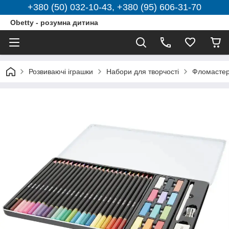
+380 (50) 032-10-43, +380 (95) 606-31-70
Obetty - розумна дитина
Розвиваючі іграшки
Набори для творчості
Фломастер