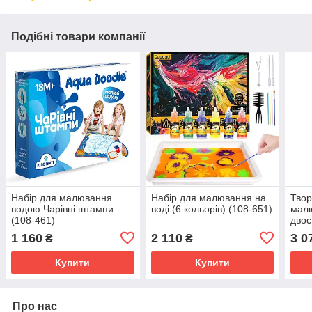
Подібні товари компанії
Набір для малювання
Набір для малювання на
Твор
водою Чарівні штампи
воді (6 кольорів) (108-651)
мал
(108-461)
двос
(185
1 160
2 110
3 0
₴
₴
Купити
Купити
Про нас