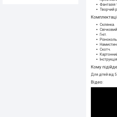
Фантазія 
Творчий р
Комплектаці
Склянка.
Свічковий
Гніт.
Різноколь
Намистин
Скотч.
Картонний
Інструкція
Кому підійд
Для дітей від 5
Відео: