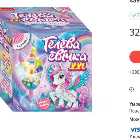
439
32
+380
пов
У ко