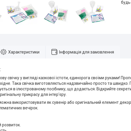
будь
Характеристики
Інформація для замовлення
:
ву свічку у вигляді казкової істоти, єдинорога своїми руками! Про
хідне. Така свічка виготовляється надзвичайно просто та швидко.
ється в ілюстрованому посібнику, що додається. Відкрийте секрет
ригінальну прикрасу для інтер'єру.
можна використовувати як сувенір або оригінальний елемент декор
тематичних вечірок.
 розвиток.
сть.