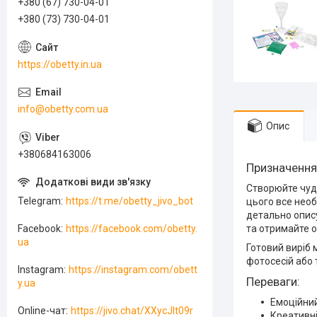
+380 (67) 730-04-01
+380 (73) 730-04-01
https://obetty.in.ua
info@obetty.com.ua
Опис
+380684163006
Призначення
Створюйте чудо
Telegram
https://t.me/obetty_jivo_bot
цього все необ
детально опису
та отримайте о
Facebook
https://facebook.com/obetty.
ua
Готовий виріб 
фотосесій або 
Instagram
https://instagram.com/obett
Переваги:
y.ua
Емоційний
Online-чат
https://jivo.chat/XXycJlt09r
Креативні