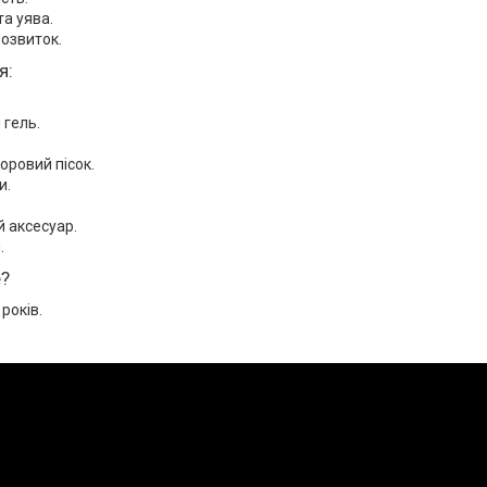
та уява.
озвиток.
я:
 гель.
оровий пісок.
и.
 аксесуар.
.
е?
 років.