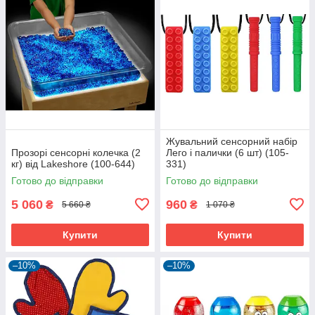
Жувальний сенсорний набір
Прозорі сенсорні колечка (2
Лего і палички (6 шт) (105-
кг) від Lakeshore (100-644)
331)
Готово до відправки
Готово до відправки
5 060
960
₴
₴
5 660 ₴
1 070 ₴
Купити
Купити
–10%
–10%