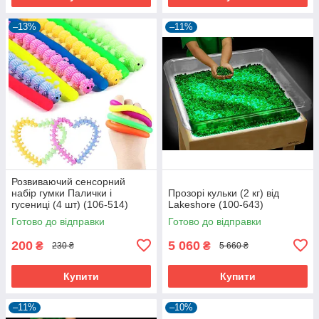
–13%
–11%
Розвиваючий сенсорний
набір гумки Палички і
Прозорі кульки (2 кг) від
гусениці (4 шт) (106-514)
Lakeshore (100-643)
Готово до відправки
Готово до відправки
200
5 060
₴
₴
230 ₴
5 660 ₴
Купити
Купити
–11%
–10%