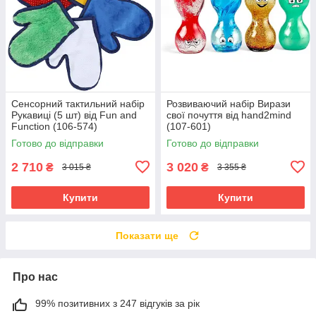
Сенсорний тактильний набір
Розвиваючий набір Вирази
Рукавиці (5 шт) від Fun and
свої почуття від hand2mind
Function (106-574)
(107-601)
Готово до відправки
Готово до відправки
2 710
3 020
₴
₴
3 015 ₴
3 355 ₴
Купити
Купити
Показати ще
Про нас
99% позитивних з 247 відгуків за рік