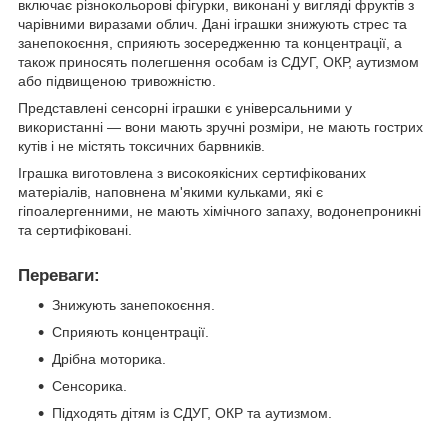
включає різнокольорові фігурки, виконані у вигляді фруктів з
чарівними виразами облич. Дані іграшки знижують стрес та
занепокоєння, сприяють зосередженню та концентрації, а
також приносять полегшення особам із СДУГ, ОКР, аутизмом
або підвищеною тривожністю.
Представлені сенсорні іграшки є універсальними у
використанні — вони мають зручні розміри, не мають гострих
кутів і не містять токсичних барвників.
Іграшка виготовлена ​​з високоякісних сертифікованих
матеріалів, наповнена м'якими кульками, які є
гіпоалергенними, не мають хімічного запаху, водонепроникні
та сертифіковані.
Переваги:
Знижують занепокоєння.
Сприяють концентрації.
Дрібна моторика.
Сенсорика.
Підходять дітям із СДУГ, ОКР та аутизмом.