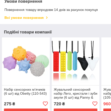
Умови повернення
Повернення товару впродовж 14 днів за рахунок покупця
Всі умови повернення
Подібні товари компанії
Набір сенсорних м'ячиків
Жувальний сенсорний
Жув
(6 шт) від Obetty (110-543)
набір Лего, кристали і зуби
набі
акули (6 шт) від Panny &
(105
Mody (105-924)
275
720
960
₴
₴