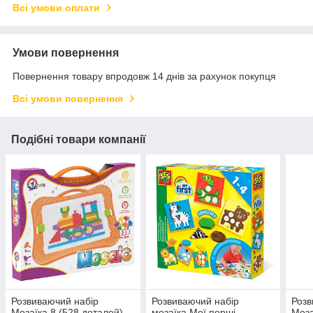
Всі умови оплати
Умови повернення
Повернення товару впродовж 14 днів за рахунок покупця
Всі умови повернення
Подібні товари компанії
Розвиваючий набір
Розвиваючий набір
Розв
Мозаїка 8 (528 деталей)
мозаїка Мої перші
Моза