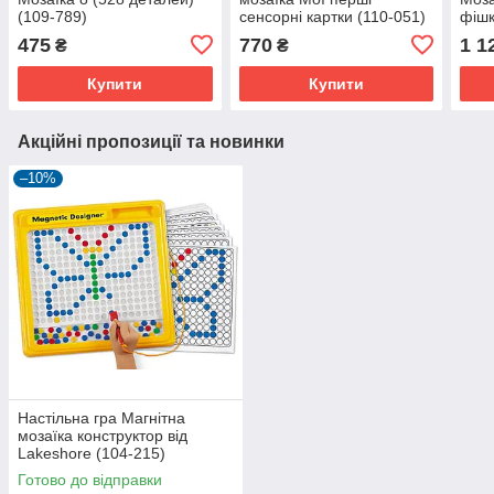
(109-789)
сенсорні картки (110-051)
фішк
Quer
475
770
1 1
₴
₴
Купити
Купити
Акційні пропозиції та новинки
–10%
Настільна гра Магнітна
мозаїка конструктор від
Lakeshore (104-215)
Готово до відправки