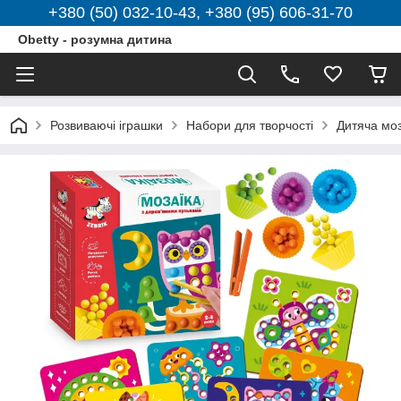
+380 (50) 032-10-43, +380 (95) 606-31-70
Obetty - розумна дитина
Розвиваючі іграшки
Набори для творчості
Дитяча моз